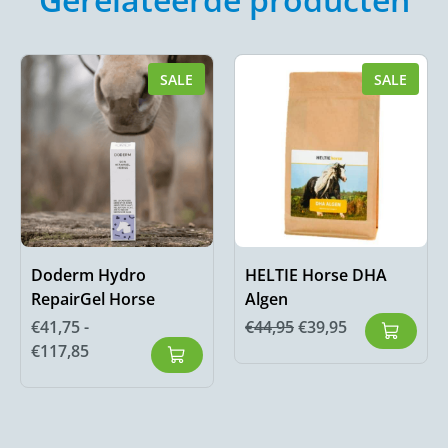
SALE
SALE
Doderm Hydro
HELTIE Horse DHA
RepairGel Horse
Algen
€
41,75
-
€
44,95
€
39,95
€
117,85