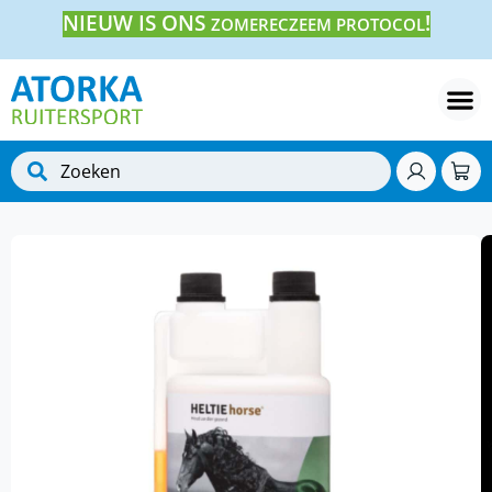
NIEUW IS ONS
!
ZOMERECZEEM PROTOCOL