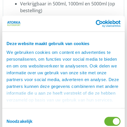
Verkrijgbaar in 500ml, 1000ml en 5000ml (op
bestelling)
Dosering
HELTIE horse® Zalmolie mag als topdressing over
het voer worden verstrekt of direct met een spuitje
Deze website maakt gebruik van cookies
in de mond worden ingebracht. Bouw de dosering
rustig op, sommige paarden dienen even te
We gebruiken cookies om content en advertenties te
wennen aan de smaak. Niet in de volle zon
personaliseren, om functies voor social media te bieden
bewaren en goed afsluiten.
en om ons websiteverkeer te analyseren. Ook delen we
informatie over uw gebruik van onze site met onze
Dosering:
partners voor social media, adverteren en analyse. Deze
partners kunnen deze gegevens combineren met andere
Laag (onderhoud): 30 ml per dag
informatie die u aan ze heeft verstrekt of die ze hebben
Hoog: 45 ml per dag voor pony’s en 60 ml per
verzameld op basis van uw gebruik van hun services.
dag voor paarden
Visolie voor paarden?
Toestemmingsselectie
Noodzakelijk
Visolie is een geschikte voedingsbron voor