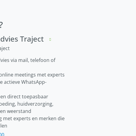
?
vies Traject
ject
vies via mail, telefoon of
online meetings met experts
e actieve WhatsApp-
zen direct toepasbaar
oeding, huidverzorging,
 en weerstand
 met experts en merken die
elen
00