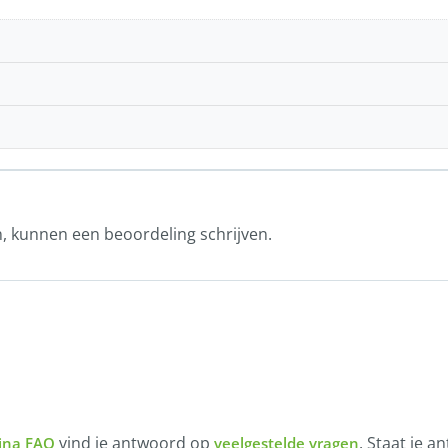
n, kunnen een beoordeling schrijven.
vind je antwoord op
. Staat je a
ina FAQ
veelgestelde vragen