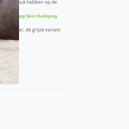
leen wat jeuk hebben op de
eld de
Happy Skin Huidspray
ll.
 leverbaar, de grijze variant