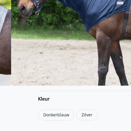
Een fijn product voor paarden die al
manenkam
Handig in combinatie met bijvoorbe
Leverbaar in de maten pony, cob en fu
In donkerblauw zijn deze halsdeken al
komt half april
Maten
Cob
Full
Pony
Kleur
Donkerblauw
Zilver