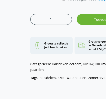
Toevoe
Gratis verze
Grootste collectie
in Nederlan
Jodphur broeken
vanaf € 59,-*
Categorieën:
Halsdeken eczeem
,
Nieuw
,
NIEUW
paarden
Tags:
halsdeken
,
SME
,
Waldhausen
,
Zomerecz