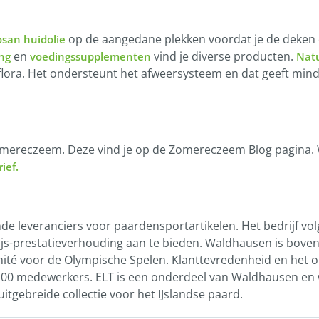
op de aangedane plekken voordat je de deken 
san huidolie
en
vind je diverse producten.
ng
voedingssupplementen
Natu
ora. Het ondersteunt het afweersysteem en dat geeft minde
mereczeem. Deze vind je op de Zomereczeem Blog pagina. Wil
ief.
everanciers voor paardensportartikelen. Het bedrijf volgt 
s-prestatieverhouding aan te bieden. Waldhausen is boven
ité voor de Olympische Spelen. Klanttevredenheid en het o
100 medewerkers. ELT is een onderdeel van Waldhausen en w
itgebreide collectie voor het IJslandse paard.