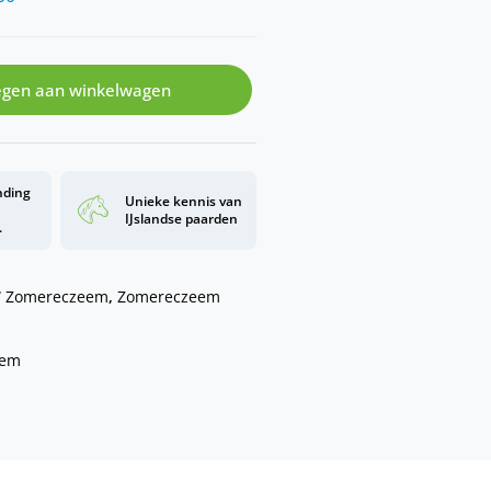
gen aan winkelwagen
nding
Unieke kennis van
d
IJslandse paarden
.
 Zomereczeem
,
Zomereczeem
eem