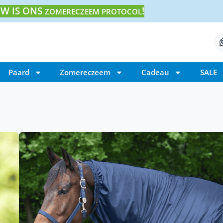
W IS ONS
!
ZOMERECZEEM PROTOCOL
Paard
Zomereczeem
Cadeau
SALE
Home
/ Waldhausen Eczeem Halsdeken
Waldhausen Eczeem
€
34,95
Waldhausen eczeem halsdeken