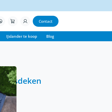
Contact
IJslander te koop
Blog
 Halsdeken