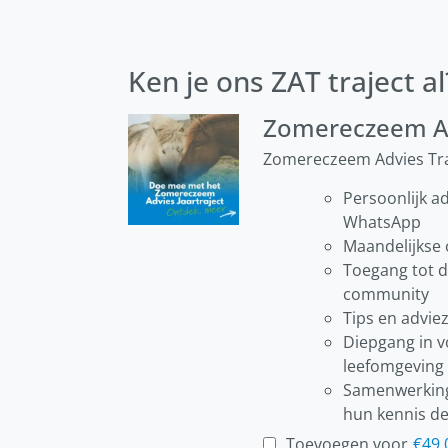
Ken je ons ZAT traject al
Zomereczeem Ad
Zomereczeem Advies Tra
Persoonlijk ad
WhatsApp
Maandelijkse 
Toegang tot d
community
Tips en advie
Diepgang in v
leefomgeving
Samenwerking
hun kennis d
Toevoegen voor
€
49,