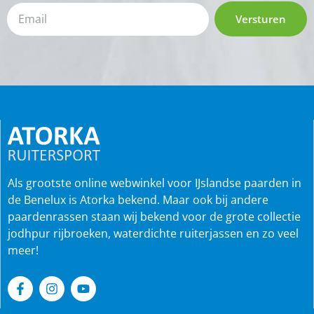
Versturen
Als grootste online webwinkel voor IJslandse paarden in
de Benelux is Atorka bekend. Maar ook bij andere
paardenrassen staan wij bekend voor de grote collectie
jodhpur rijbroeken, waterdichte ruiterjassen en zo veel
meer!