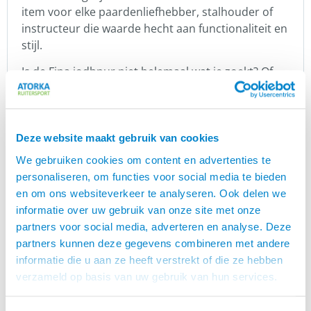
item voor elke paardenliefhebber, stalhouder of
instructeur die waarde hecht aan functionaliteit en
stijl.
Is de Fina jodhpur niet helemaal wat je zoekt? Of
ben je benieuwd naar de andere jodhpurs,
schoenen of laarzen in ons assortiment? Bekijk
hier
!
onze hele collectie
Deze website maakt gebruik van cookies
Karlslund
We gebruiken cookies om content en advertenties te
is een Deens merk wat een grote
Karlslund
personaliseren, om functies voor social media te bieden
verscheidenheid aan zeer populaire producten
en om ons websiteverkeer te analyseren. Ook delen we
levert voor IJslandse paarden. Zij hebben een
informatie over uw gebruik van onze site met onze
geweldige collectie rijkleding. Denk hierbij aan
partners voor social media, adverteren en analyse. Deze
jodhpur rijbroeken, schoenen, jassen, vesten,
partners kunnen deze gegevens combineren met andere
handschoenen en t-shirts. Daarnaast heeft dit
informatie die u aan ze heeft verstrekt of die ze hebben
merk ook fijne zadels, hoofdstellen en halsters
verzameld op basis van uw gebruik van hun services.
voor IJslandse paarden. Uiteraard hebben zij ook
veel zadel toebehoren zoals singels, beugels en