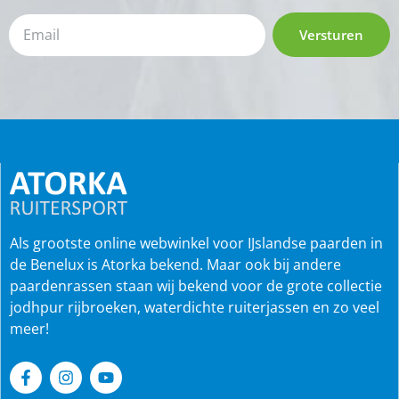
Versturen
Als grootste online webwinkel voor IJslandse paarden in
de Benelux is Atorka bekend. Maar ook bij andere
paardenrassen staan wij bekend voor de grote collectie
jodhpur rijbroeken, waterdichte ruiterjassen en zo veel
meer!