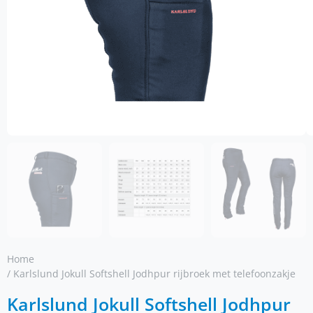
Home
/ Karlslund Jokull Softshell Jodhpur rijbroek met telefoonzakje
Karlslund Jokull Softshell Jodhpur