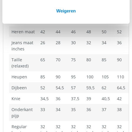
Weigeren
Dames
34
36
38
40
42
44
maat
Heren maat
42
44
46
48
50
52
Jeans maat
26
28
30
32
34
36
inches
Taille
65
70
75
80
85
90
(relaxed)
Heupen
85
90
95
100
105
110
Dijbeen
52
54,5
57
59,5
62
64,5
Knie
34,5
36
37,5
39
40,5
42
Onderkant
33
34
35
36
37
38
pijp
Regular
32
32
32
32
32
32