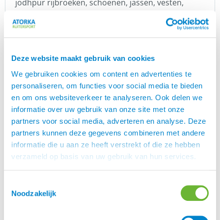
jodhpur rijbroeken, schoenen, jassen, vesten,
handschoenen en t-shirts. Daarnaast heeft dit
merk ook fijne zadels, hoofdstellen en halsters
voor IJslandse paarden. Uiteraard hebben zij voor
veel zadel toebehoren zoals singels, beugels en
Deze website maakt gebruik van cookies
beugelriemen. Bijzonder in de collectie is de grote
collectie aan teugels in diverse kleuren en
We gebruiken cookies om content en advertenties te
materialen.
personaliseren, om functies voor social media te bieden
en om ons websiteverkeer te analyseren. Ook delen we
informatie over uw gebruik van onze site met onze
partners voor social media, adverteren en analyse. Deze
Merk
partners kunnen deze gegevens combineren met andere
Karlslund
informatie die u aan ze heeft verstrekt of die ze hebben
verzameld op basis van uw gebruik van hun services.
Maten
L, M, S, XL, XS
Toestemmingsselectie
Noodzakelijk