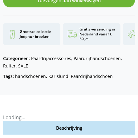
Toevoegen aan winkelwagen
Gratis verzending in
Grootste collectie
Nederland vanaf €
Jodphur broeken
59,-*.
Categorieën:
Paardrijaccessoires
,
Paardrijhandschoenen
,
Ruiter
,
SALE
Tags:
handschoenen
,
Karlslund
,
Paardrijhandschoen
Loading...
Beschrijving