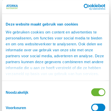
liefhebber van IJslandse Paarden, dan zit je bij ons
goed. Wij hebben veel leuke cadeautjes
gerelateerd aan het IJslandse Paard.
Bekijk alle hier
En wij hebben een gratis
alle cadeautjes.
Deze website maakt gebruik van cookies
inpakservice! Geef bij het bestellen aan om wat
voor gelegenheid het gaat en wij pakken het
We gebruiken cookies om content en advertenties te
product leuk voor je in. Wil je een kaartje bij de
personaliseren, om functies voor social media te bieden
bestelling laten doen? Ook dat kan natuurlijk. Je
en om ons websiteverkeer te analyseren. Ook delen we
kunt zelfs het pakketje op een ander adres laten
informatie over uw gebruik van onze site met onze
bezorgen en zo iemand verrassen. Wij denken
partners voor social media, adverteren en analyse. Deze
graag met je mee!
partners kunnen deze gegevens combineren met andere
informatie die u aan ze heeft verstrekt of die ze hebben
verzameld op basis van uw gebruik van hun services.
Merk
Toestemmingsselectie
Zilverjutter
Noodzakelijk
Kleur
Voorkeuren
Blauw, Groen, Turquoise, Zwart