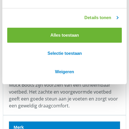
broeken en rokken, speciaal voor jouw comfort!
Neem
eens een kijkje wat wij jou allemaal
hier
kunnen aanbieden.
Details tonen
Muck Boot
Alles toestaan
is een Amerikaans topmerk en levert
Muck Boot
100% waterdichte, lekker warme, goed
beschermende, zeer comfortabele en
Selectie toestaan
betrouwbare laarzen en schoenen.
Muck Boots zorgen ervoor dat je voeten warm en
Weigeren
droog blijven, ongeacht de omstandigheden. Alle
Muck Boots zijn voorzien van een uitneembaar
voetbed. Het zachte en voorgevormde voetbed
geeft een goede steun aan je voeten en zorgt voor
een geweldig draagcomfort.
Merk