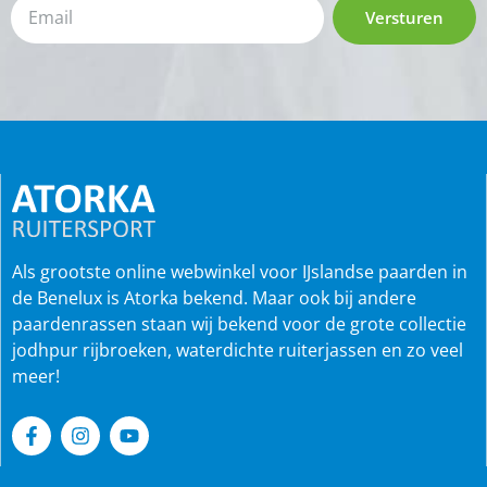
Versturen
Als grootste online webwinkel voor IJslandse paarden in
de Benelux is Atorka bekend. Maar ook bij andere
paardenrassen staan wij bekend voor de grote collectie
jodhpur rijbroeken, waterdichte ruiterjassen en zo veel
meer!