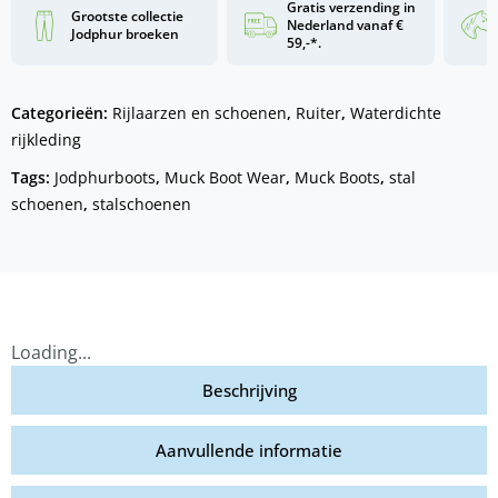
Gratis verzending in
Grootste collectie
Nederland vanaf €
Jodphur broeken
59,-*.
Categorieën:
Rijlaarzen en schoenen
,
Ruiter
,
Waterdichte
rijkleding
Tags:
Jodphurboots
,
Muck Boot Wear
,
Muck Boots
,
stal
schoenen
,
stalschoenen
Loading...
Beschrijving
Aanvullende informatie