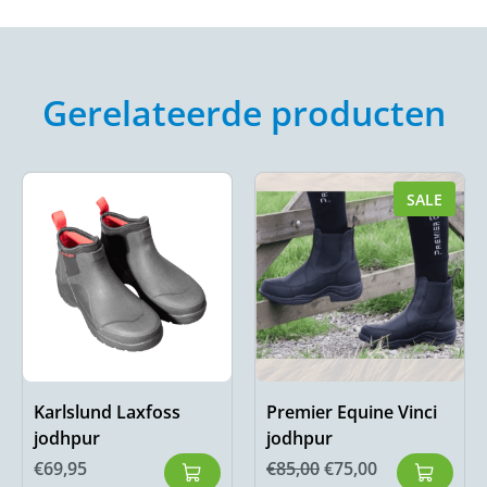
Gerelateerde producten
SALE
Karlslund Laxfoss
Premier Equine Vinci
jodhpur
jodhpur
€
69,95
€
85,00
€
75,00