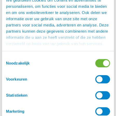
We gebruiken cookies om content en advertenties te
Niet onderhouden volgens de instructie (dit is
personaliseren, om functies voor social media te bieden
te zien bij ingedroogd rubber)
en om ons websiteverkeer te analyseren. Ook delen we
Slijtage aan de buitenkant en
informatie over uw gebruik van onze site met onze
binnenkant. Tip: een niet passende maat
partners voor social media, adverteren en analyse. Deze
geeft slijtage aan de binnenkant door een
partners kunnen deze gegevens combineren met andere
continue wrijving; het dragen van dikke
informatie die u aan ze heeft verstrekt of die ze hebben
wollen sokken, een andere inlegzool of
verzameld op basis van uw gebruik van hun services.
hielpad kunnen wellicht een uitkomst bieden.
Toestemmingsselectie
Waterdichte jassen en rijkleding
Noodzakelijk
Waterdichte jassen en rijkleding is een must voor
iedereen die niet nat en/of koud wil worden tijdens
Voorkeuren
het paardrijden of tijdens een wandeling met de
hond.
Atorka heeft een uitgebreide collectie waterdichte
Statistieken
jassen (met een waterkolom van wel 10.000 tot
20.000 mm) van merken zoals Stierna, UHIP en
Marketing
Eques. Maar ook super waterdichte rij-overalls en