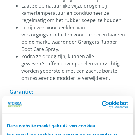
Laat ze op natuurlijke wijze drogen bij
kamertemperatuur en conditioneer ze
regelmatig om het rubber soepel te houden.
Er zijn veel voorbeelden van
verzorgingsproducten voor rubberen laarzen
op de markt, waaronder Grangers Rubber
Boot Care Spray.
Zodra ze droog zijn, kunnen alle
geweven/stoffen bovenpanelen voorzichtig
worden geborsteld met een zachte borstel
om resterende modder te verwijderen.
Garantie:
De garantie van Muck Boots is 1 jaar op
fabrieksfouten. Deze garantie is echter niet van
toepassing bij:
Deze website maakt gebruik van cookies
Schade van buitenaf. Ook het stuk trekken
van een rits valt hieronder.