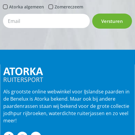
Atorka algemeen
Zomereczeem
Versturen
Als grootste online webwinkel voor IJslandse paarden in
de Benelux is Atorka bekend. Maar ook bij andere
paardenrassen staan wij bekend voor de grote collectie
jodhpur rijbroeken, waterdichte ruiterjassen en zo veel
meer!