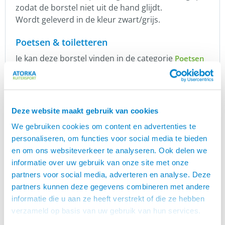
zodat de borstel niet uit de hand glijdt.
Wordt geleverd in de kleur zwart/grijs.
Poetsen & toiletteren
Je kan deze borstel vinden in de categorie
Poetsen
.
en toiletteren
In deze categorie vindt je ook handige zaken zoals
glansspray, elastiekjes en nog veel meer.
Deze website maakt gebruik van cookies
Premiere
We gebruiken cookies om content en advertenties te
Première is een eigen merk van Ruitersport
personaliseren, om functies voor social media te bieden
Groothandel Bieman de Haas B.V
.
en om ons websiteverkeer te analyseren. Ook delen we
informatie over uw gebruik van onze site met onze
Premiere staat voor een uitgebreid assortiment
partners voor social media, adverteren en analyse. Deze
producten voor zowel ruiter als paard.
partners kunnen deze gegevens combineren met andere
De producten van Premiere staan vooral bekend
informatie die u aan ze heeft verstrekt of die ze hebben
om hun verrassend lage prijs in verhouding tot de
verzameld op basis van uw gebruik van hun services.
goede kwaliteit.
Premiere brengt bruikbare producten, volgens de