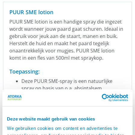
PUUR SME lotion
PUUR SME lotion is een handige spray die ingezet
wordt wanneer jouw paard gaat schuren. Ideaal in
gebruik voor jeuk aan de staart, manen en buik.
Herstelt de huid en maakt het paard tegelijk
onaantrekkelijk voor mugjes. PUUR SME lotion
komt in een fles van 500ml met spraykop.
Toepassing:
Deze PUUR SME-spray is een natuurlijke
spray op basis van o.a. absintalsem,
kruidnagel, calendula en grapefruit en kan
worden gebruikt in de periode dat knutjes en
andere vliegende insecten actief zijn.
Het helpt het paard onaantrekkelijk te maken
Deze website maakt gebruik van cookies
tijdens het seizoen waarin de knutjes actief
We gebruiken cookies om content en advertenties te
zijn en het paard steken.