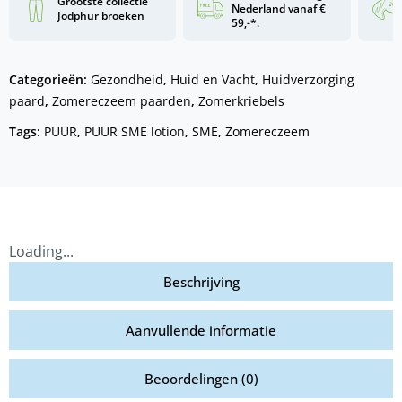
Grootste collectie
Nederland vanaf €
Jodphur broeken
59,-*.
Categorieën:
Gezondheid
,
Huid en Vacht
,
Huidverzorging
paard
,
Zomereczeem paarden
,
Zomerkriebels
Tags:
PUUR
,
PUUR SME lotion
,
SME
,
Zomereczeem
Loading...
Beschrijving
Aanvullende informatie
Beoordelingen (0)