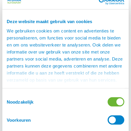
niet op tijd te bestellen.
Er zijn nog geen beoordelingen.
Deze website maakt gebruik van cookies
Enkel ingelogde klanten die dit product gekocht
We gebruiken cookies om content en advertenties te
hebben, kunnen een beoordeling schrijven.
personaliseren, om functies voor social media te bieden
en om ons websiteverkeer te analyseren. Ook delen we
informatie over uw gebruik van onze site met onze
partners voor social media, adverteren en analyse. Deze
partners kunnen deze gegevens combineren met andere
Klantenservice
informatie die u aan ze heeft verstrekt of die ze hebben
verzameld op basis van uw gebruik van hun services.
Heb je een vraag aan de Atorka Klantenservice? Op
de
vind je antwoord op
.
pagina FAQ
veelgestelde vragen
Toestemmingsselectie
Staat je antwoord daar niet bij, vraag het ons gerust.
Noodzakelijk
Ons telefoonnummer is 0348-446168, maar een
mailtje
sturen kan ook.
Voorkeuren
Je kan natuurlijk ook langskomen in onze shop in