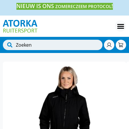
NIEUW IS ONS
!
ZOMERECZEEM PROTOCOL