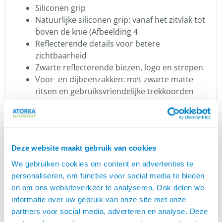
Siliconen grip
Natuurlijke siliconen grip: vanaf het zitvlak tot
boven de knie (Afbeelding 4
Reflecterende details voor betere
zichtbaarheid
Zwarte reflecterende biezen, logo en strepen
Voor- en dijbeenzakken: met zwarte matte
ritsen en gebruiksvriendelijke trekkoorden
Binnenzak: Met omgekeerde ritssluiting voor
meer veiligheid
Afneembare capuchon: met ritssluiting,
drukknopen en verstevigde klep
Deze website maakt gebruik van cookies
Ritsen aan de zijkant van de pijpen: voor
verstelbare ventilatie en gemakkelijk in- en
We gebruiken cookies om content en advertenties te
uitstappen
personaliseren, om functies voor social media te bieden
Het model is 168 cm lang en draagt ​​maat XS /
en om ons websiteverkeer te analyseren. Ook delen we
dames model
informatie over uw gebruik van onze site met onze
partners voor social media, adverteren en analyse. Deze
Maataanbeveling: