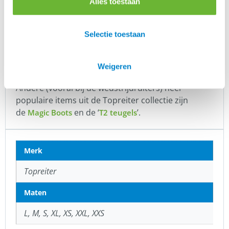
Alles toestaan
mooie
en
in de IJslandse
zadelhoes
fleecedeken
kleuren. En wat dacht je van die
gave
?
stijgbeugelhouders
Selectie toestaan
Maar mis je iets? Stuur ons een
en wij laten
bericht
het voor je meekomen met de eerstvolgende
Weigeren
bestelling.
Andere (vooral bij de wedstrijdruiters) heel
populaire items uit de Topreiter collectie zijn
de
en de ‘
’.
Magic Boots
T2 teugels
Merk
Topreiter
Maten
L, M, S, XL, XS, XXL, XXS