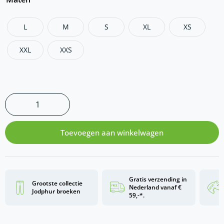
L
M
S
XL
XS
XXL
XXS
Toevoegen aan winkelwagen
Gratis verzending in
Grootste collectie
Nederland vanaf €
Jodphur broeken
59,-*.