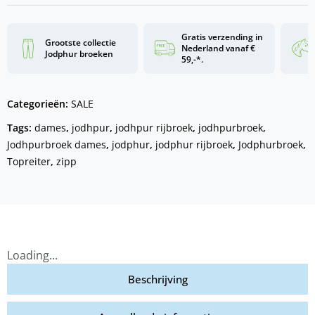
Gratis verzending in
Grootste collectie
Nederland vanaf €
Jodphur broeken
59,-*.
Categorieën:
SALE
Tags:
dames
,
jodhpur
,
jodhpur rijbroek
,
jodhpurbroek
,
Jodhpurbroek dames
,
jodphur
,
jodphur rijbroek
,
Jodphurbroek
,
Topreiter
,
zipp
Loading...
Beschrijving