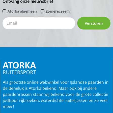
Ontvang onze nieuwsbrief
Atorka algemeen
Zomereczeem
Versturen
Als grootste online webwinkel voor IJslandse paarden in
de Benelux is Atorka bekend. Maar ook bij andere
paardenrassen staan wij bekend voor de grote collectie
jodhpur rijbroeken, waterdichte ruiterjassen en zo veel
meer!