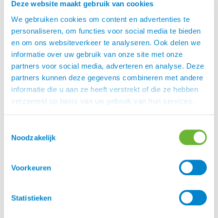
Deze website maakt gebruik van cookies
Merk
We gebruiken cookies om content en advertenties te
Topreiter
personaliseren, om functies voor social media te bieden
en om ons websiteverkeer te analyseren. Ook delen we
Maten
informatie over uw gebruik van onze site met onze
34L, 34L + 5 cm, 34R, 36L, 36L + 5 cm, 36R, 38L,
partners voor social media, adverteren en analyse. Deze
38L + 5 cm, 38R, 40L, 40L + 5 cm, 40R, 42L, 42L +
partners kunnen deze gegevens combineren met andere
5 cm, 42R, 44L, 44L + 5 cm, 44R, 46L, 46L + 5 cm,
informatie die u aan ze heeft verstrekt of die ze hebben
46R
verzameld op basis van uw gebruik van hun services.
Toestemmingsselectie
Er zijn nog geen beoordelingen.
Noodzakelijk
Enkel ingelogde klanten die dit product gekocht
hebben, kunnen een beoordeling schrijven.
Voorkeuren
Statistieken
Maattabel
Hier is plaats voor een uitleg over de manier