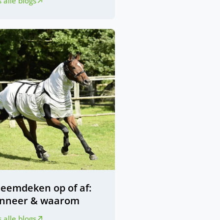
 alle blogs
zeemdeken op of af:
nneer & waarom
 alle blogs