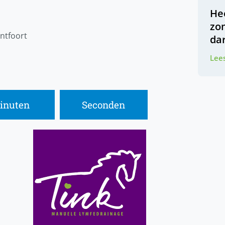
Hee
zo
ontfoort
da
Lees
inuten
Seconden