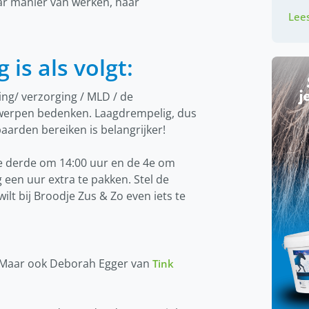
aar manier van werken, haar
Lees
is als volgt:
ing/ verzorging / MLD / de
werpen bedenken. Laagdrempelig, dus
aarden bereiken is belangrijker!
de derde om 14:00 uur en de 4e om
een uur extra te pakken. Stel de
 wilt bij Broodje Zus & Zo even iets te
 Maar ook Deborah Egger van
Tink