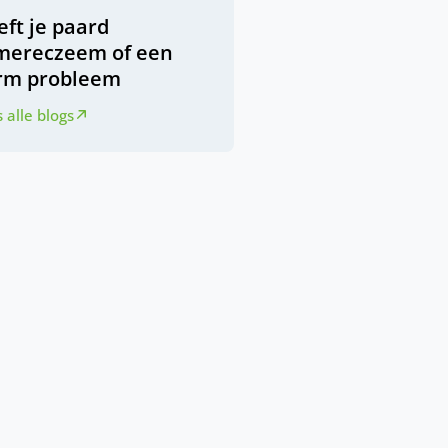
ft je paard
mereczeem of een
rm probleem
 alle blogs