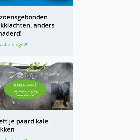
izoensgebonden
ukklachten, anders
naderd!
 alle blogs
ft je paard kale
ekken