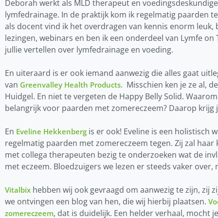
Deborah werkt als MLD therapeut en voedingsdeskundige
lymfedrainage. In de praktijk kom ik regelmatig paarden 
als docent vind ik het overdragen van kennis enorm leuk, b
lezingen, webinars en ben ik een onderdeel van Lymfe on
jullie vertellen over lymfedrainage en voeding.
En uiteraard is er ook iemand aanwezig die alles gaat uit
van
Misschien ken je ze al, d
Greenvalley Health Products.
Huidgel. En niet te vergeten de Happy Belly Solid. Waar
belangrijk voor paarden met zomereczeem? Daarop krijg j
En
is er ook! Eveline is een holistisch
Eveline Hekkenberg
regelmatig paarden met zomereczeem tegen. Zij zal haar k
met collega therapeuten bezig te onderzoeken wat de invl
met eczeem. Bloedzuigers we lezen er steeds vaker over, m
hebben wij ook gevraagd om aanwezig te zijn, zij zi
Vitalbix
we ontvingen een blog van hen, die wij hierbij plaatsen.
Vo
, dat is duidelijk. Een helder verhaal, mocht 
zomereczeem