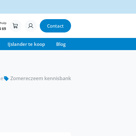
 hulp
Contact
4 69
IJslander te koop
Blog
ne
Zomereczeem kennisbank