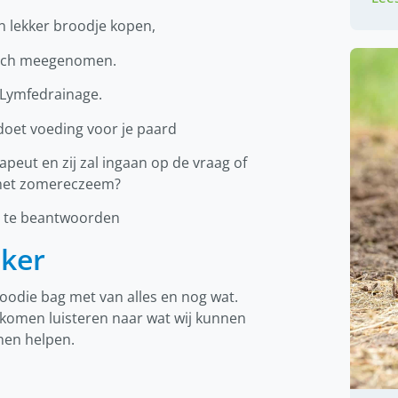
en lekker broodje kopen,
lunch meegenomen.
 Lymfedrainage.
doet voeding voor je paard
peut en zij zal ingaan op de vraag of
 met zomereczeem?
gen te beantwoorden
eker
goodie bag met van alles en nog wat.
 komen luisteren naar wat wij kunnen
nnen helpen.