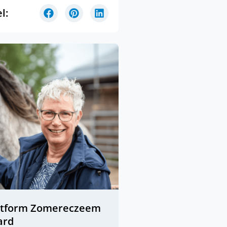
l:
atform Zomereczeem
ard