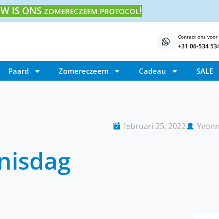
W IS ONS
!
ZOMERECZEEM PROTOCOL
Contact ons voor
+31 06-534 53
Paard
Zomereczeem
Cadeau
SALE
februari 25, 2022
Yvon
nisdag