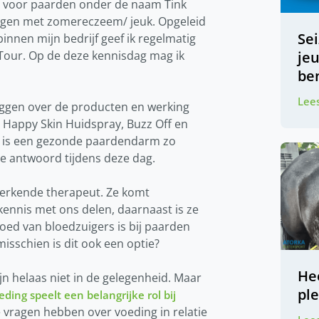
 voor paarden onder de naam Tink
tegen met zomereczeem/ jeuk. Opgeleid
Se
innen mijn bedrijf geef ik regelmatig
je
 Tour. Op de deze kennisdag mag ik
be
Lees
leggen over de producten en werking
e Happy Skin Huidspray, Buzz Off en
om is een gezonde paardendarm zo
e antwoord tijdens deze dag.
 werkende therapeut. Ze komt
ennis met ons delen, daarnaast is ze
oed van bloedzuigers is bij paarden
isschien is dit ook een optie?
Hee
jn helaas niet in de gelegenheid. Maar
pl
eding speelt een belangrijke rol bij
je vragen hebben over voeding in relatie