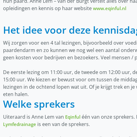
hun paard. Anne Lem – van der Burgt vertelt alles over h
opleidingen en kennis op haar website
www.eqinful.nl
Het idee voor deze kennisdag 
Wij zorgen voor een 4 tal lezingen, bijvoorbeeld over voed
paardendarm en zo kunnen we nog wel een aantal onder
geen kosten voor bedrijven en bezoekers. Veel mensen / p
De eerste lezing om 11:00 uur, de tweede om 12:00 uur, 
15:00 uur. We kiezen er bewust voor om tussen de middag 
lezingen in de ochtend lopen wat uit. Of je krijgt trek en je
eten halen.
Welke sprekers
Uiteraard is Anne Lem van
één van onze sprekers.
Eqinful
is een van de sprekers.
Lymfedrainage