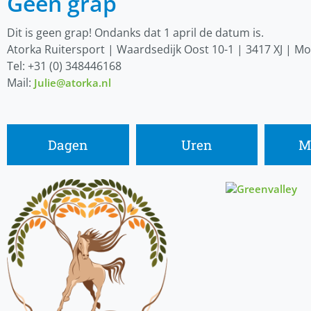
Geen grap
Dit is geen grap! Ondanks dat 1 april de datum is.
Atorka Ruitersport | Waardsedijk Oost 10-1 | 3417 XJ | M
Tel: +31 (0) 348446168
Mail:
Julie@atorka.nl
Dagen
Uren
M