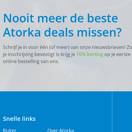
Nooit meer de beste
Atorka deals missen?
Schrijf je in voor één (of meer) van onze nieuwsbrieven! Z
je inschrijving bevestigt is krijg je
10% korting
op je eerste
online bestelling van ons.
Snelle links
Ruiter
Over Atorka