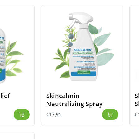
lief
Skincalmin
S
Neutralizing Spray
S
€
17,95
€