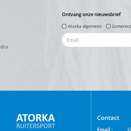
Ontvang onze nieuwsbrief
Atorka algemeen
Zomerec
odra
Contact
Email :
k