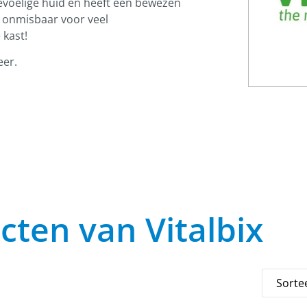
evoelige huid en heeft een bewezen
n onmisbaar voor veel
 kast!
eer.
cten van Vitalbix