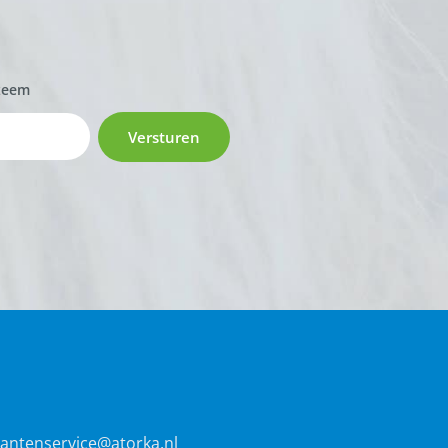
zeem
Versturen
lantenservice@atorka.nl