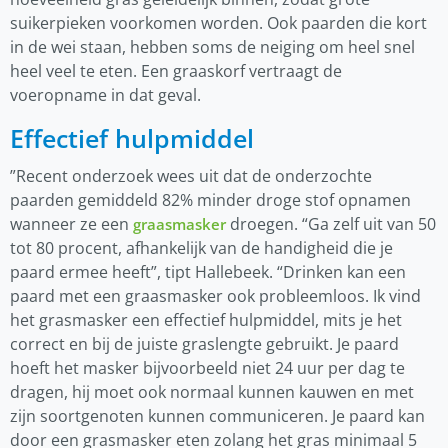
suikerpieken voorkomen worden. Ook paarden die kort
in de wei staan, hebben soms de neiging om heel snel
heel veel te eten. Een graaskorf vertraagt de
voeropname in dat geval.
Effectief hulpmiddel
”Recent onderzoek wees uit dat de onderzochte
paarden gemiddeld 82% minder droge stof opnamen
wanneer ze een
droegen. “Ga zelf uit van 50
graasmasker
tot 80 procent, afhankelijk van de handigheid die je
paard ermee heeft”, tipt Hallebeek. “Drinken kan een
paard met een graasmasker ook probleemloos. Ik vind
het grasmasker een effectief hulpmiddel, mits je het
correct en bij de juiste graslengte gebruikt. Je paard
hoeft het masker bijvoorbeeld niet 24 uur per dag te
dragen, hij moet ook normaal kunnen kauwen en met
zijn soortgenoten kunnen communiceren. Je paard kan
door een grasmasker eten zolang het gras minimaal 5