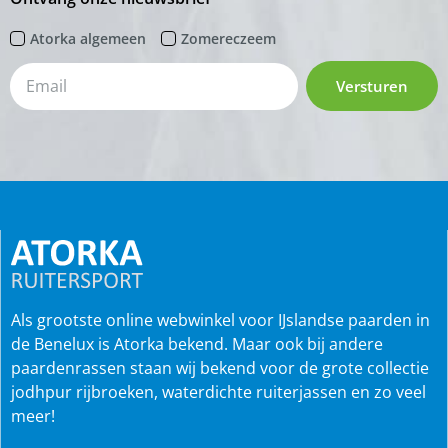
Atorka algemeen
Zomereczeem
Versturen
Als grootste online webwinkel voor IJslandse paarden in
de Benelux is Atorka bekend. Maar ook bij andere
paardenrassen staan wij bekend voor de grote collectie
jodhpur rijbroeken, waterdichte ruiterjassen en zo veel
meer!