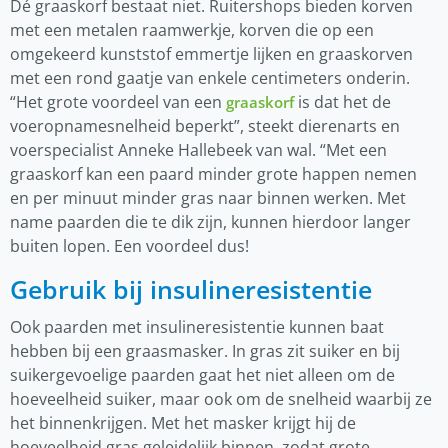
Dé graaskorf bestaat niet. Ruitershops bieden korven
met een metalen raamwerkje, korven die op een
omgekeerd kunststof emmertje lijken en graaskorven
met een rond gaatje van enkele centimeters onderin.
“Het grote voordeel van een
is dat het de
graaskorf
voeropnamesnelheid beperkt”, steekt dierenarts en
voerspecialist Anneke Hallebeek van wal. “Met een
graaskorf kan een paard minder grote happen nemen
en per minuut minder gras naar binnen werken. Met
name paarden die te dik zijn, kunnen hierdoor langer
buiten lopen. Een voordeel dus!
Gebruik bij insulineresistentie
Ook paarden met insulineresistentie kunnen baat
hebben bij een graasmasker. In gras zit suiker en bij
suikergevoelige paarden gaat het niet alleen om de
hoeveelheid suiker, maar ook om de snelheid waarbij ze
het binnenkrijgen. Met het masker krijgt hij de
hoeveelheid gras geleidelijk binnen, zodat grote