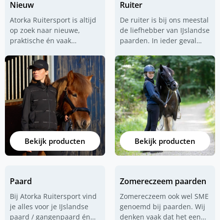
Nieuw
Ruiter
Atorka Ruitersport is altijd
De ruiter is bij ons meestal
op zoek naar nieuwe,
de liefhebber van IJslandse
praktische én vaak
paarden. In ieder geval
IJslander gerelateerde
een ruiter die vooral
producten. IJslandse
comfortabele en praktische
paarden, dat is onze
rijkleding zoekt. Voor die
passie maar dat is niets
ruiter hebben wij alles in
nieuws. Wij zoeken naar
huis en dan met name
waterdichte rijkleding voor
jodhpur rijbroeken
. Maar
op én naast het paard
ook goede waterdichte
bijvoorbeeld. Maar ook
jassen van
UHIP
,
zadels voor paarden met
goede
jodphur
Bekijk producten
Bekijk producten
een korte rug. Op deze
schoenen
van diverse
pagina vind je de nieuwste
merken en ook fijne
producten die wij in onze
rijkleding
in het algemeen.
collectie hebben
Paard
Zomereczeem paarden
opgenomen. De ruiter die
vaak tochten maakt door
Bij Atorka Ruitersport vind
Zomereczeem ook wel SME
weer en wind, die is bij ons
je alles voor je IJslandse
genoemd bij paarden. Wij
aan het juiste adres.
paard / gangenpaard én
denken vaak dat het een