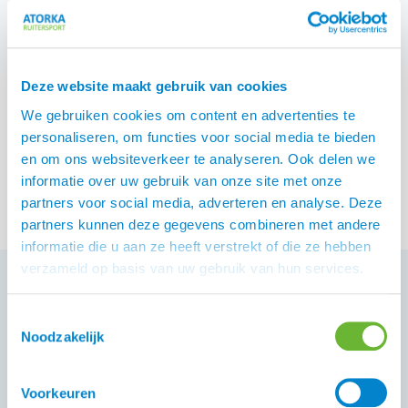
IJsland? Of een leuk
theeglas met daarop een
IJslander, overigens kan
het glas ook gebruikt
Deze website maakt gebruik van cookies
worden voor koffie en met
een waxine lichtje er in is
We gebruiken cookies om content en advertenties te
het glas ook erg leuk.
personaliseren, om functies voor social media te bieden
Cadeautjes
in alle soorten
Bekijk producten
en om ons websiteverkeer te analyseren. Ook delen we
en maten voor de
informatie over uw gebruik van onze site met onze
liefhebber van het
partners voor social media, adverteren en analyse. Deze
IJslandse paard.
partners kunnen deze gegevens combineren met andere
informatie die u aan ze heeft verstrekt of die ze hebben
verzameld op basis van uw gebruik van hun services.
Toestemmingsselectie
Klantenservice
Noodzakelijk
Heb je een vraag aan de Atorka Klantenservice? Op
de
vind je antwoord op
.
pagina FAQ
veelgestelde vragen
Voorkeuren
Staat je antwoord daar niet bij, vraag het ons gerust.