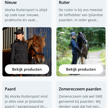
Nieuw
Ruiter
Atorka Ruitersport is altijd
De ruiter is bij ons meestal
op zoek naar nieuwe,
de liefhebber van IJslandse
praktische én vaak
paarden. In ieder geval
IJslander gerelateerde
een ruiter die vooral
producten. IJslandse
comfortabele en praktische
paarden, dat is onze
rijkleding zoekt. Voor die
passie maar dat is niets
ruiter hebben wij alles in
nieuws. Wij zoeken naar
huis en dan met name
waterdichte rijkleding voor
jodhpur rijbroeken
. Maar
op én naast het paard
ook goede waterdichte
bijvoorbeeld. Maar ook
jassen van
UHIP
,
zadels voor paarden met
goede
jodphur
Bekijk producten
Bekijk producten
een korte rug. Op deze
schoenen
van diverse
pagina vind je de nieuwste
merken en ook fijne
producten die wij in onze
rijkleding
in het algemeen.
collectie hebben
Paard
Zomereczeem paarden
opgenomen. De ruiter die
vaak tochten maakt door
Bij Atorka Ruitersport vind
Zomereczeem ook wel SME
weer en wind, die is bij ons
je alles voor je IJslandse
genoemd bij paarden. Wij
aan het juiste adres.
paard / gangenpaard én
denken vaak dat het een