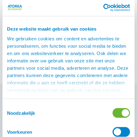
IJsland? Of een leuk
theeglas met daarop een
IJslander, overigens kan
het glas ook gebruikt
Deze website maakt gebruik van cookies
worden voor koffie en met
een waxine lichtje er in is
We gebruiken cookies om content en advertenties te
het glas ook erg leuk.
personaliseren, om functies voor social media te bieden
Cadeautjes
in alle soorten
Bekijk producten
en om ons websiteverkeer te analyseren. Ook delen we
en maten voor de
informatie over uw gebruik van onze site met onze
liefhebber van het
partners voor social media, adverteren en analyse. Deze
IJslandse paard.
partners kunnen deze gegevens combineren met andere
informatie die u aan ze heeft verstrekt of die ze hebben
verzameld op basis van uw gebruik van hun services.
Toestemmingsselectie
Klantenservice
Noodzakelijk
Heb je een vraag aan de Atorka Klantenservice? Op
de
vind je antwoord op
.
pagina FAQ
veelgestelde vragen
Voorkeuren
Staat je antwoord daar niet bij, vraag het ons gerust.