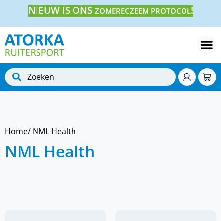
NIEUW IS ONS
!
ZOMERECZEEM PROTOCOL
Home
/ NML Health
NML Health