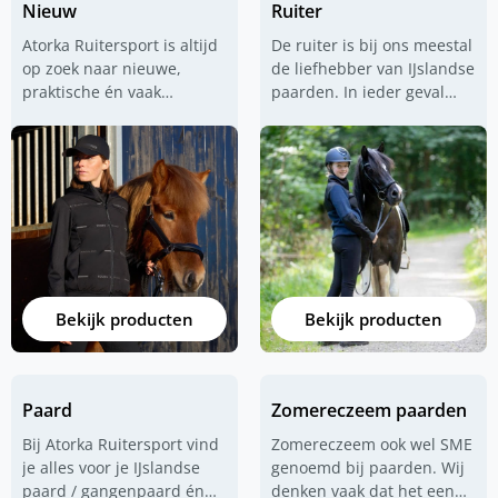
Nieuw
Ruiter
Atorka Ruitersport is altijd
De ruiter is bij ons meestal
op zoek naar nieuwe,
de liefhebber van IJslandse
praktische én vaak
paarden. In ieder geval
IJslander gerelateerde
een ruiter die vooral
producten. IJslandse
comfortabele en praktische
paarden, dat is onze
rijkleding zoekt. Voor die
passie maar dat is niets
ruiter hebben wij alles in
nieuws. Wij zoeken naar
huis en dan met name
waterdichte rijkleding voor
jodhpur rijbroeken
. Maar
op én naast het paard
ook goede waterdichte
bijvoorbeeld. Maar ook
jassen van
UHIP
,
zadels voor paarden met
goede
jodphur
Bekijk producten
Bekijk producten
een korte rug. Op deze
schoenen
van diverse
pagina vind je de nieuwste
merken en ook fijne
producten die wij in onze
rijkleding
in het algemeen.
collectie hebben
Paard
Zomereczeem paarden
opgenomen. De ruiter die
vaak tochten maakt door
Bij Atorka Ruitersport vind
Zomereczeem ook wel SME
weer en wind, die is bij ons
je alles voor je IJslandse
genoemd bij paarden. Wij
aan het juiste adres.
paard / gangenpaard én
denken vaak dat het een