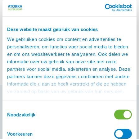
IJsland? Of een leuk
theeglas met daarop een
IJslander, overigens kan
het glas ook gebruikt
Deze website maakt gebruik van cookies
worden voor koffie en met
een waxine lichtje er in is
We gebruiken cookies om content en advertenties te
het glas ook erg leuk.
personaliseren, om functies voor social media te bieden
Cadeautjes
in alle soorten
Bekijk producten
en om ons websiteverkeer te analyseren. Ook delen we
en maten voor de
informatie over uw gebruik van onze site met onze
liefhebber van het
partners voor social media, adverteren en analyse. Deze
IJslandse paard.
partners kunnen deze gegevens combineren met andere
informatie die u aan ze heeft verstrekt of die ze hebben
verzameld op basis van uw gebruik van hun services.
Toestemmingsselectie
Klantenservice
Noodzakelijk
Heb je een vraag aan de Atorka Klantenservice? Op
de
vind je antwoord op
.
pagina FAQ
veelgestelde vragen
Voorkeuren
Staat je antwoord daar niet bij, vraag het ons gerust.