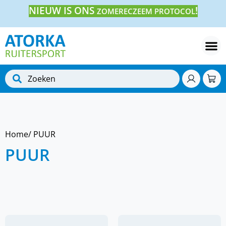
NIEUW IS ONS
!
ZOMERECZEEM PROTOCOL
Home
/ PUUR
PUUR