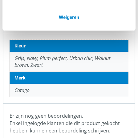
Naast de geweldige
, zadeldekjes en
paardendekens
hoofdstellen biedt Catago natuurlijk ook de
inmiddels beroemde
collectie voor paard
FIR-TECH
Weigeren
en mens aan.
Kleur
Grijs, Navy, Plum perfect, Urban chic, Walnut
brown, Zwart
Merk
Catago
Er zijn nog geen beoordelingen.
Enkel ingelogde klanten die dit product gekocht
hebben, kunnen een beoordeling schrijven.