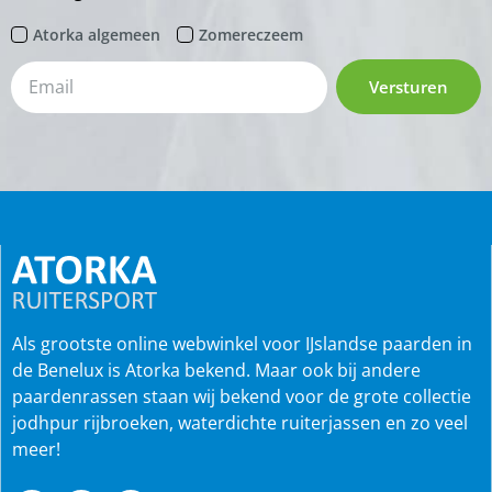
Atorka algemeen
Zomereczeem
Versturen
Als grootste online webwinkel voor IJslandse paarden in
de Benelux is Atorka bekend. Maar ook bij andere
paardenrassen staan wij bekend voor de grote collectie
jodhpur rijbroeken, waterdichte ruiterjassen en zo veel
meer!