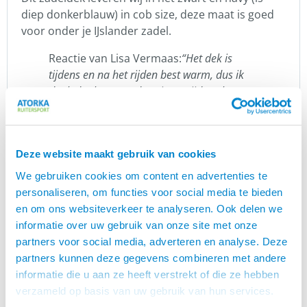
diep donkerblauw) in cob size, deze maat is goed
voor onder je IJslander zadel.
Reactie van Lisa Vermaas:
“Het dek is
tijdens en na het rijden best warm, dus ik
denk dat het voor de spieren tijdens het
rijden heel erg fijn is. Na het rijden voelt
haar rug ook heel warm aan. Ik ben fan!”
Blog Fir Tech Healing
Deze website maakt gebruik van cookies
Lissie van der Kruk van H3 Massage deed
We gebruiken cookies om content en advertenties te
onderzoek naar Fir Tech producten t.o.v. andere
personaliseren, om functies voor social media te bieden
merken.
en om ons websiteverkeer te analyseren. Ook delen we
Zij vatte haar ervaringen samen in
. Lees
informatie over uw gebruik van onze site met onze
deze blog
je mee?
partners voor social media, adverteren en analyse. Deze
partners kunnen deze gegevens combineren met andere
Review Tara van den Eede: “Het
informatie die u aan ze heeft verstrekt of die ze hebben
zadeldekje vind ik super goed. Ik gebruik
verzameld op basis van uw gebruik van hun services.
het bij één van de jonge paarden die een