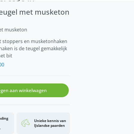
 teugel met musketon
met musketon
et stoppers en musketonhaken
ken is de teugel gemakkelijk
et bit
00
gen aan winkelwagen
nding
Unieke kennis van
d
IJslandse paarden
.