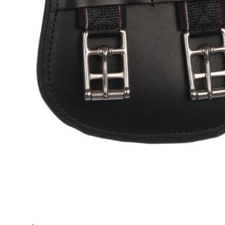
met singeldwang
bij het zadel de neiging heeft
n de binnenkant
m, 45cm en 50cm
eresse in