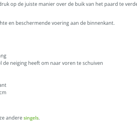
uk op de juiste manier over de buik van het paard te verd
chte en beschermende voering aan de binnenkant.
ang
l de neiging heeft om naar voren te schuiven
ant
0cm
onze andere
.
singels