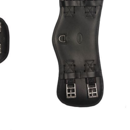
Brede ergonomische singel
Fijn voor jonge paarden of paarden 
Ook aan te bevelen voor paarden waar
om naar voren te schuiven
RVS-gespen
Gemaakt van hoogwaardig leer
Zachte en beschermende voering aa
Verkrijgbaar in de maten 35cm, 40c
Singel maat
35 cm
40 cm
45 cm
50 cm
Misschien heb je ook int