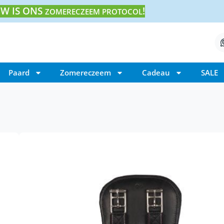
W IS ONS
!
ZOMERECZEEM PROTOCOL
Paard
Zomereczeem
Cadeau
SALE
Home
/ Eques Ergonomische Singel
Eques Ergonomische 
€
160,00
Eques Ergonomische Singel