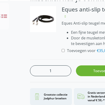
Eques anti-slip
Eques Anti-slip teugel 
Een fijne teugel m
Door de musketonha
te bevestigen aan h
Toevoegen voor
€
35,
Toevoe
Gratis verze
Grootste collectie
in Nederlan
Jodphur broeken
vanaf € 59,-*