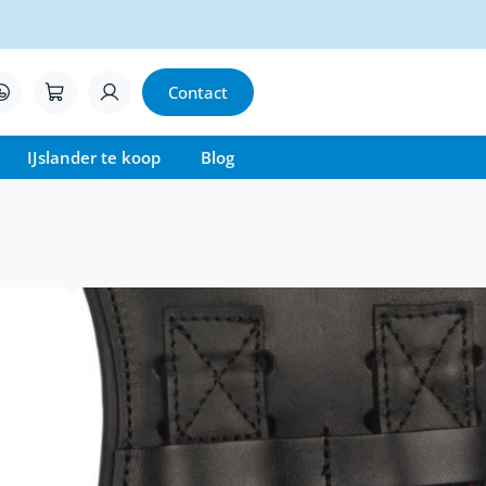
Contact
IJslander te koop
Blog
Singel