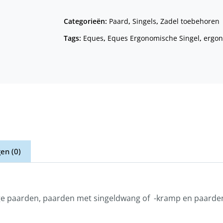
Categorieën:
Paard
,
Singels
,
Zadel toebehoren
Tags:
Eques
,
Eques Ergonomische Singel
,
ergon
en (0)
nge paarden, paarden met singeldwang of -kramp en paarden