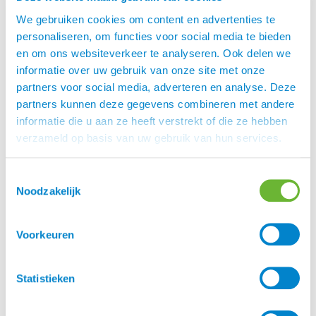
leerpoets.
We gebruiken cookies om content en advertenties te
personaliseren, om functies voor social media te bieden
Eques StepByStep hoofdstellen, hoe werkt
en om ons websiteverkeer te analyseren. Ook delen we
het?
informatie over uw gebruik van onze site met onze
Eques StepByStep hoofdstellen is de perfecte
partners voor social media, adverteren en analyse. Deze
oplossing voor die ruiters die meerdere paarden
partners kunnen deze gegevens combineren met andere
op een dag rijden. Of voor die ruiters die gewoon
informatie die u aan ze heeft verstrekt of die ze hebben
meer keus willen!
verzameld op basis van uw gebruik van hun services.
Kies een kopstuk
Kies een frontriem
Toestemmingsselectie
Noodzakelijk
Kies een neusriem
Wij hebben een groot aantal StepByStep
producten in onze voorraad. Maar mocht je iets
Voorkeuren
zien bij
wat wij niet in onze shop hebben?
Eques
Stuur dan gerust een mailtje naar
onze
en dan bestellen wij het voor
klantenservice
Statistieken
je!