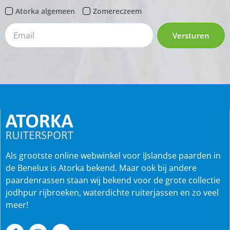
Atorka algemeen
Zomereczeem
Versturen
Als grootste online webwinkel voor IJslandse paarden in
de Benelux is Atorka bekend. Maar ook bij andere
paardenrassen staan wij bekend voor de grote collectie
jodhpur rijbroeken, waterdichte ruiterjassen en zo veel
meer!