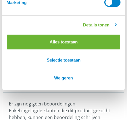
Marketing
Eques
is een prachtig Deens merk, speciaal voor
Eques
IJslanders. Rasmus Møller Jensen is begonnen met
Details tonen
zadels, maar inmiddels heeft Eques meer dan 300
unieke artikelen in het assortiment.
Eques heeft prachtige kwaliteit zadels, een mooie
Alles toestaan
lijn hoofdstellen en een geweldige kledingcollectie.
Selectie toestaan
Merk
Weigeren
Eques
Er zijn nog geen beoordelingen.
Enkel ingelogde klanten die dit product gekocht
hebben, kunnen een beoordeling schrijven.