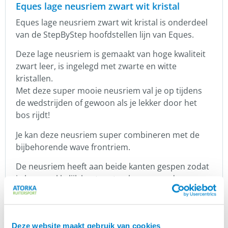
Eques lage neusriem zwart wit kristal
Eques lage neusriem zwart wit kristal is onderdeel
van de StepByStep hoofdstellen lijn van Eques.
Deze lage neusriem is gemaakt van hoge kwaliteit
zwart leer, is ingelegd met zwarte en witte
kristallen.
Met deze super mooie neusriem val je op tijdens
de wedstrijden of gewoon als je lekker door het
bos rijdt!
Je kan deze neusriem super combineren met de
bijbehorende wave frontriem.
De neusriem heeft aan beide kanten gespen zodat
je hem makkelijk kunt vastmaken aan andere
onderdelen van de
collectie, zoals
StepByStep
bijvoorbeeld het flexibele kopstuk.
Je kunt de neusriem het best verzorgen met zwarte
Deze website maakt gebruik van cookies