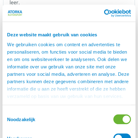
leer.
Sense wordt standaard geleverd met D-ringen en
is vooral bedoeld voor ruiters die de voorkeur
geven aan de smalle twist die de C-tree biedt.
Deze website maakt gebruik van cookies
Heb je interesse in dit goede IJslander zadel? Neem
We gebruiken cookies om content en advertenties te
dan
op met onze zadelpasser Hans van
contact
personaliseren, om functies voor social media te bieden
Dijk
en om ons websiteverkeer te analyseren. Ook delen we
informatie over uw gebruik van onze site met onze
Eques
partners voor social media, adverteren en analyse. Deze
is een prachtig Deens merk, speciaal voor
Eques
partners kunnen deze gegevens combineren met andere
IJslanders.
informatie die u aan ze heeft verstrekt of die ze hebben
Rasmus Møller Jensen is begonnen met zadels,
verzameld op basis van uw gebruik van hun services.
maar inmiddels heeft Eques meer dan 300 unieke
artikelen in het assortiment.
Toestemmingsselectie
Eques heeft prachtige kwaliteit zadels, een mooie
Noodzakelijk
lijn hoofdstellen en een geweldige kledingcollectie.