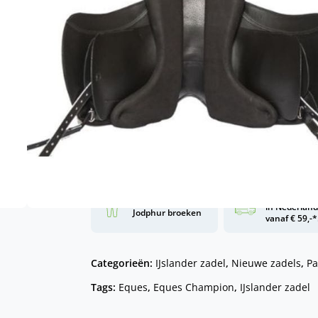
Een prachtige kwaliteit zadel va
Geschikt voor alle paarden met
Wil je weten of dit zadel past op
Maak dan een afspraak met
Han
Toevoe
Gratis verze
Grootste collectie
in Nederlan
Jodphur broeken
vanaf € 59,-*
Categorieën:
IJslander zadel
,
Nieuwe zadels
,
Pa
Tags:
Eques
,
Eques Champion
,
IJslander zadel