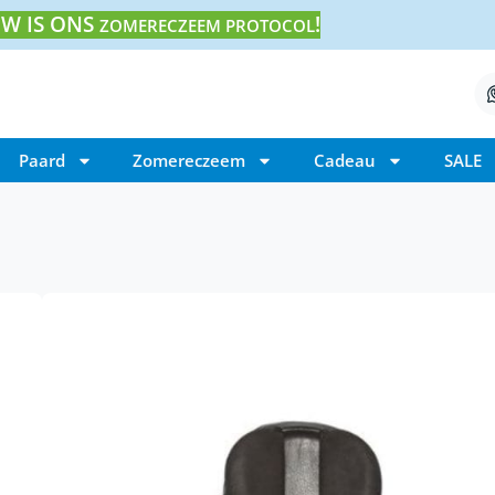
W IS ONS
!
ZOMERECZEEM PROTOCOL
Paard
Zomereczeem
Cadeau
SALE
Home
/ Eques Champion A zadel
Eques Champion A z
€
2.610,00
Eques Champion A zadel is ontworpen i
Björgvinsson.