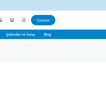
Contact
IJslander te koop
Blog
adel
n samenwerking met Guðmundur