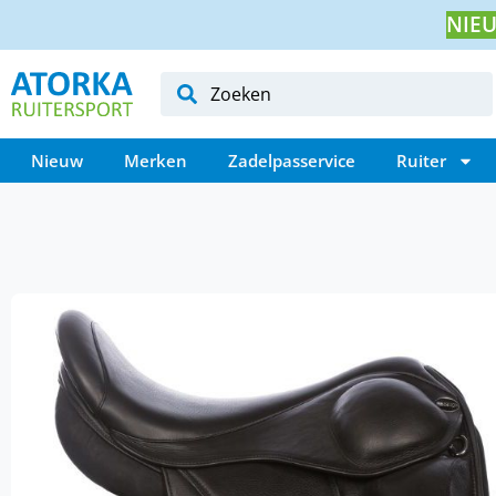
NIEU
Nieuw
Merken
Zadelpasservice
Ruiter