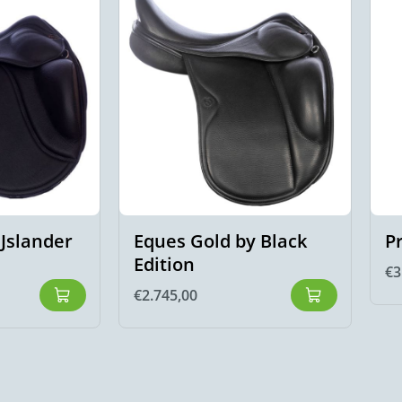
IJslander
Eques Gold by Black
P
Edition
€
3
€
2.745,00