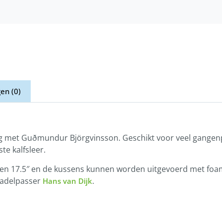
en (0)
g met Guðmundur Björgvinsson. Geschikt voor veel gange
te kalfsleer.
17 en 17.5″ en de kussens kunnen worden uitgevoerd met foam
zadelpasser
.
Hans van Dijk