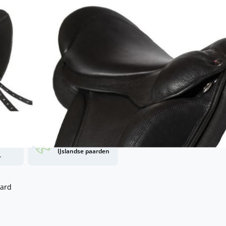
n het beste kalfsleer
 een korte rug
 je paard?
, onze zadelpasser
s van Dijk
gen aan winkelwagen
nding
Unieke kennis van
d
IJslandse paarden
.
ard