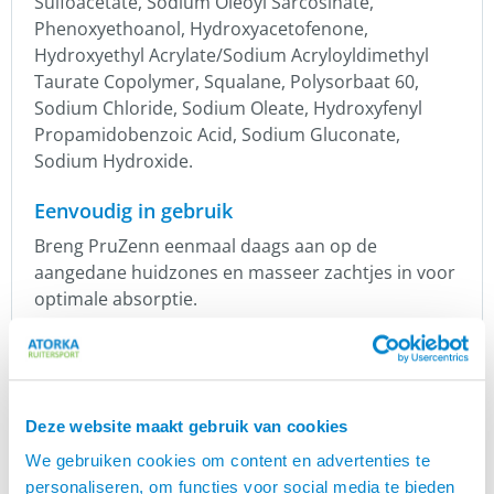
Sulfoacetate, Sodium Oleoyl Sarcosinate,
Phenoxyethoanol, Hydroxyacetofenone,
Hydroxyethyl Acrylate/Sodium Acryloyldimethyl
Taurate Copolymer, Squalane, Polysorbaat 60,
Sodium Chloride, Sodium Oleate, Hydroxyfenyl
Propamidobenzoic Acid, Sodium Gluconate,
Sodium Hydroxide.
Eenvoudig in gebruik
Breng PruZenn eenmaal daags aan op de
aangedane huidzones en masseer zachtjes in voor
optimale absorptie.
Goed schudden voor gebruik.
Uitsluitend voor uitwendig gebruik.
Na opening binnen 12 maanden gebruiken.
Buiten het bereik van kinderen houden.
Deze website maakt gebruik van cookies
We gebruiken cookies om content en advertenties te
PruZenn: De essentiële aanvulling op de
personaliseren, om functies voor social media te bieden