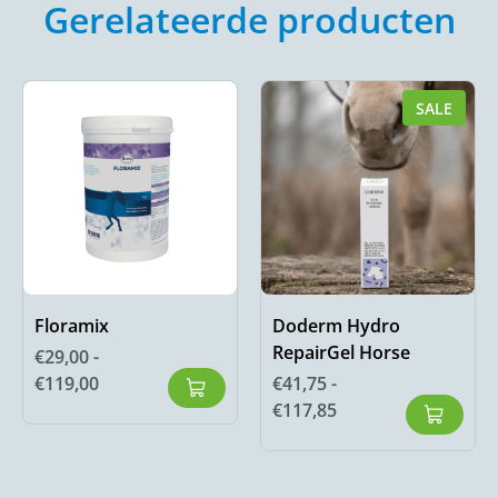
Gerelateerde producten
SALE
Floramix
Doderm Hydro
RepairGel Horse
€
29,00
-
€
119,00
€
41,75
-
€
117,85