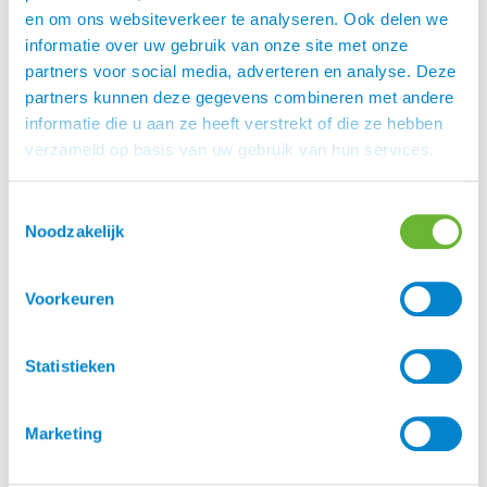
gezondheid van de paardenhuid
en om ons websiteverkeer te analyseren. Ook delen we
Deze emulsie is een wetenschappelijk
informatie over uw gebruik van onze site met onze
onderbouwde dermocosmetische oplossing voor
partners voor social media, adverteren en analyse. Deze
paarden. Dankzij de milde, goed verdraagbare
partners kunnen deze gegevens combineren met andere
formulering is PruZenn bijzonder geschikt voor
informatie die u aan ze heeft verstrekt of die ze hebben
langdurig en preventief gebruik tijdens het
verzameld op basis van uw gebruik van hun services.
insectenseizoen. Hoewel het geen insectenwerend
middel bevat, is het een waardevolle aanvulling op
Toestemmingsselectie
een geïntegreerde aanpak in het seizoen van
Noodzakelijk
zomereczeem. Kies voor PruZenn en geef uw
paard het comfort dat het verdient.
Voorkeuren
PruZenn reviews
“
Na 15 verschillende soorten geprobeerd te
Statistieken
hebben, topsp
u
l wat direct werkt. Paard heeft
sindsdien niet meer geschuurd. Staart ook niet!
“
Marketing
“
I
k
gebruik het nu 4
à
5 dagen. Ik heb het