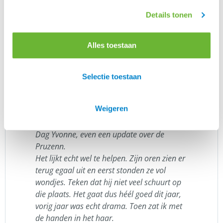
idee dat het rustig is. Nog even afwachten
met de warme dagen die er aankomen.
”
Details tonen
Petra van der Berg
Michiel vroeg klant: waarom bestel je per 4?
Alles toestaan
Zij gaf aan dat ze bang is dat wij dadelijk
zonder voorraad zitten en zij haar paard
Selectie toestaan
niet meer kan behandelen. Daarbij gaf ze
ook aan haar paard dagelijks royaal in te
smeren, waarbij zij met 1 tube 3 weken
Weigeren
doet.”
Dag Yvonne, even een update over de
Pruzenn.
Het lijkt echt wel te helpen. Zijn oren zien er
terug egaal uit en eerst stonden ze vol
wondjes. Teken dat hij niet veel schuurt op
die plaats. Het gaat dus héél goed dit jaar,
vorig jaar was echt drama. Toen zat ik met
de handen in het haar.