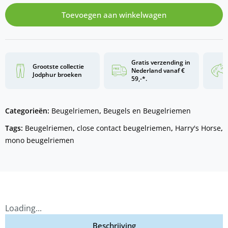
Toevoegen aan winkelwagen
Gratis verzending in
Grootste collectie
Nederland vanaf €
Jodphur broeken
59,-*.
Categorieën:
Beugelriemen
,
Beugels en Beugelriemen
Tags:
Beugelriemen
,
close contact beugelriemen
,
Harry's Horse
,
mono beugelriemen
Loading...
Beschrijving