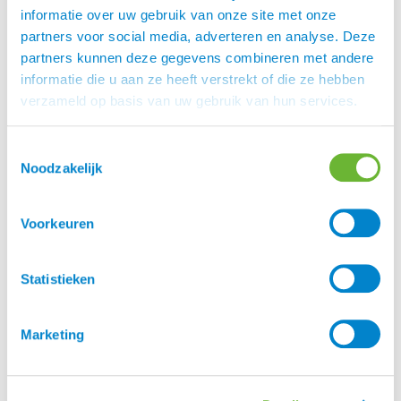
vooruitstrevende concepten en uiteindelijk een
informatie over uw gebruik van onze site met onze
zeer bruikbaar eindproduct. Het is het streven om
partners voor social media, adverteren en analyse. Deze
de paardenliefhebber altijd toegang te geven tot
partners kunnen deze gegevens combineren met andere
de meest recente ontwikkelingen op het gebied
informatie die u aan ze heeft verstrekt of die ze hebben
van materiaal, veiligheid, pasvorm en functie. De
verzameld op basis van uw gebruik van hun services.
producten zijn constant aan veranderingen
onderhevig om te voldoen aan de steeds strenger
Toestemmingsselectie
wordende eisen en de hoge verwachtingen van de
Noodzakelijk
consument. De markt is in beweging en Harry’s
Horse® dus ook.
Voorkeuren
Lengte
Statistieken
60 cm, 70 cm, 80 cm
Marketing
Merk
Harry's Horse