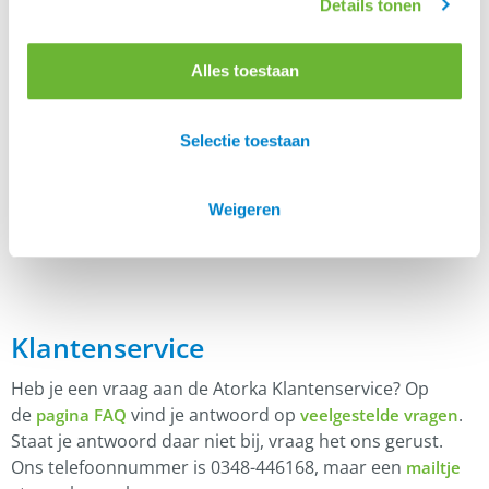
Details tonen
Kleur
Bruin, Zwart
Alles toestaan
Selectie toestaan
Er zijn nog geen beoordelingen.
Enkel ingelogde klanten die dit product gekocht
hebben, kunnen een beoordeling schrijven.
Weigeren
Klantenservice
Heb je een vraag aan de Atorka Klantenservice? Op
de
vind je antwoord op
.
pagina FAQ
veelgestelde vragen
Staat je antwoord daar niet bij, vraag het ons gerust.
Ons telefoonnummer is 0348-446168, maar een
mailtje