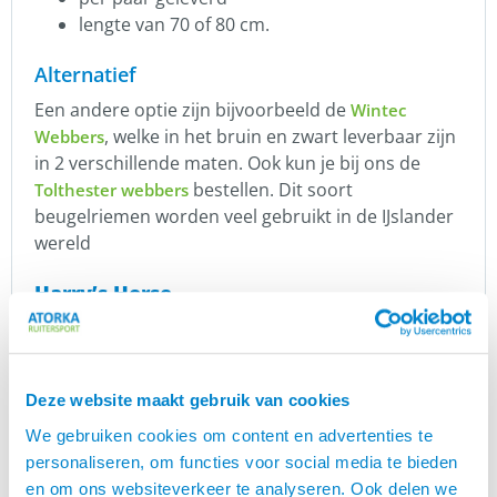
lengte van 70 of 80 cm.
Alternatief
Een andere optie zijn bijvoorbeeld de
Wintec
, welke in het bruin en zwart leverbaar zijn
Webbers
in 2 verschillende maten. Ook kun je bij ons de
bestellen. Dit soort
Tolthester webbers
beugelriemen worden veel gebruikt in de IJslander
wereld
Harry’s Horse
De filosofie van
is “Paardensport en
Harry’s Horse
geluk zijn onlosmakelijk met elkaar verbonden”. Zij
leveren al sinds 1974 de mooiste producten om
Deze website maakt gebruik van cookies
maximaal te kunnen genieten van al het moois dat
de paardensport te bieden heeft.
We gebruiken cookies om content en advertenties te
personaliseren, om functies voor social media te bieden
Harry’s Horse® is in staat trends te vertalen naar
en om ons websiteverkeer te analyseren. Ook delen we