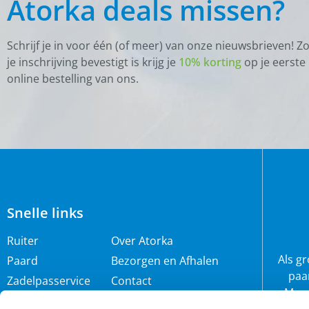
Atorka deals missen?
Schrijf je in voor één (of meer) van onze nieuwsbrieven! Z
je inschrijving bevestigt is krijg je
10% korting
op je eerste
online bestelling van ons.
Snelle links
Ruiter
Over Atorka
Als g
Paard
Bezorgen en Afhalen
paa
Zadelpasservice
Contact
Maar
Zomereczeem
Merken
wij 