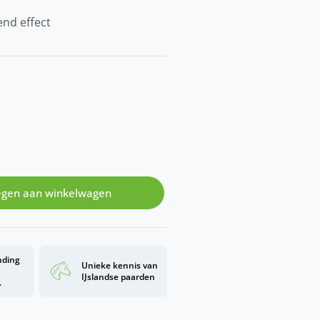
end effect
gen aan winkelwagen
nding
Unieke kennis van
d
IJslandse paarden
.