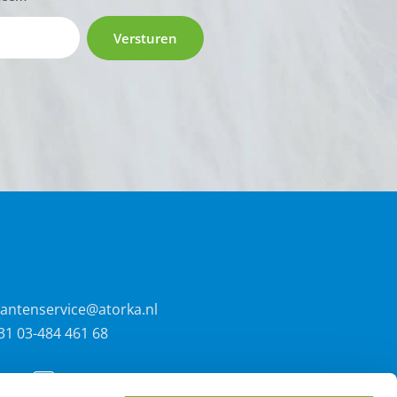
Versturen
lantenservice@atorka.nl
31 03-484 461 68