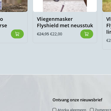
ro
Vliegenmasker
V
rse
Flyshield met neusstuk
F
li
€
24,95
€
22,00
€
2
Ontvang onze nieuwsbrief
Atorka algemeen
Zomerec