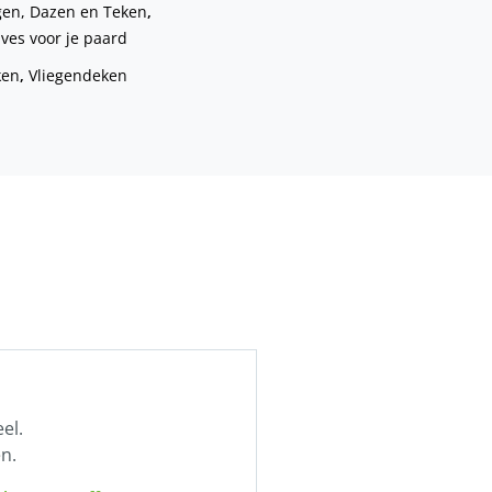
gen, Dazen en Teken
,
es voor je paard
ken
,
Vliegendeken
el.
n.