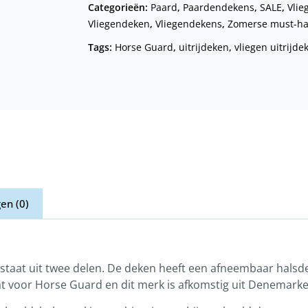
Categorieën:
Paard
,
Paardendekens
,
SALE
,
Vlie
Vliegendeken
,
Vliegendekens
,
Zomerse must-hav
Tags:
Horse Guard
,
uitrijdeken
,
vliegen uitrijde
en (0)
bestaat uit twee delen. De deken heeft een afneembaar halsde
taat voor Horse Guard en dit merk is afkomstig uit Denemarke