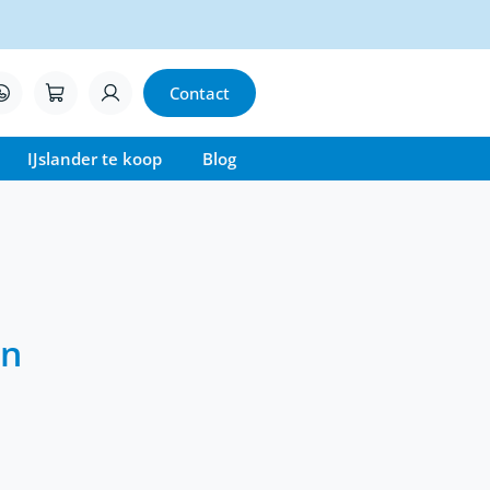
Contact
IJslander te koop
Blog
en