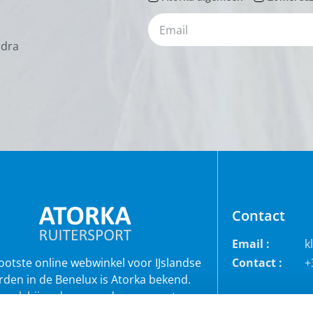
odra
Contact
Email :
k
rootste online webwinkel voor IJslandse
Contact :
+
rden in de Benelux is Atorka bekend.
 ook bij andere paardenrassen staan
bekend voor de grote collectie jodhpur