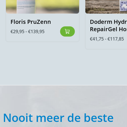
Floris PruZenn
Doderm Hyd
RepairGel Ho
€
29,95
-
€
139,95
€
41,75
-
€
117,85
Nooit meer de beste