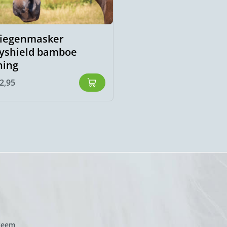
liegenmasker
lyshield bamboe
ning
2,95
zeem