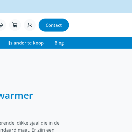
Contact
IJslander te koop
Blog
kwarmer
rende, dikke sjaal die in de
andaard maat. Er zijn een