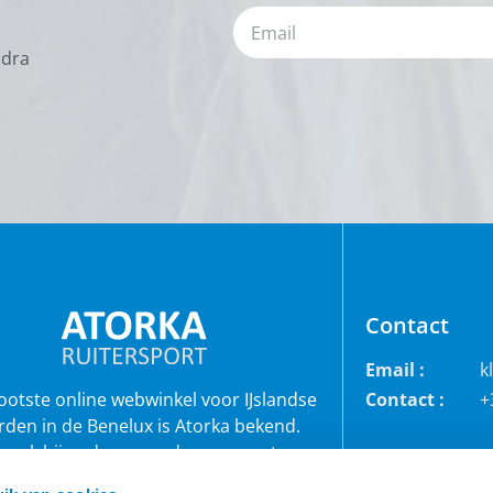
odra
Contact
Email :
k
rootste online webwinkel voor IJslandse
Contact :
+
rden in de Benelux is Atorka bekend.
 ook bij andere paardenrassen staan
bekend voor de grote collectie jodhpur