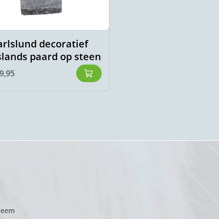
arlslund decoratief
Kidka muts Fákur
Jslands paard op steen
€
53,00
9,95
zeem