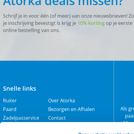
Atorka deals missen?
Schrijf je in voor één (of meer) van onze nieuwsbrieven! Z
je inschrijving bevestigt is krijg je
10% korting
op je eerste
online bestelling van ons.
Snelle links
Ruiter
Over Atorka
Als g
Paard
Bezorgen en Afhalen
paa
Zadelpasservice
Contact
Maar
Zomereczeem
Merken
wij 