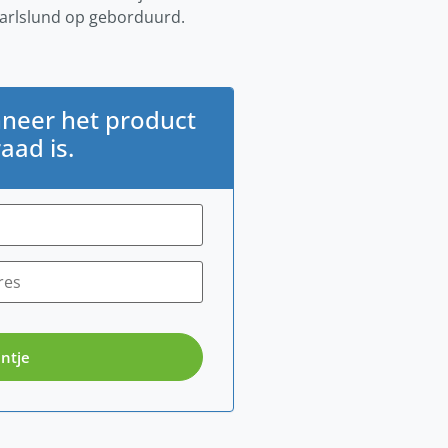
Karlslund op geborduurd.
neer het product
aad is.
ntje