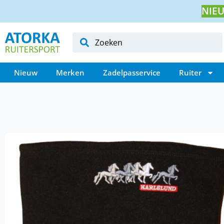
NIEU
Nieuw
Merken
Zadelpasservice
Ruiter