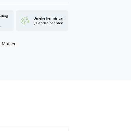
nding
Unieke kennis van
d
IJslandse paarden
.
& Mutsen