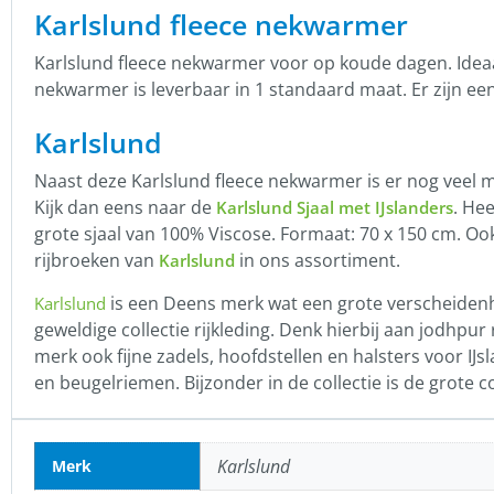
Karlslund fleece nekwarmer
Karlslund fleece nekwarmer voor op koude dagen. Ideaal
nekwarmer is leverbaar in 1 standaard maat. Er zijn ee
Karlslund
Naast deze Karlslund fleece nekwarmer is er nog veel mee
Kijk dan eens naar de
. He
Karlslund Sjaal met IJslanders
grote sjaal van 100% Viscose. Formaat: 70 x 150 cm. Ook
rijbroeken van
in ons assortiment.
Karlslund
is een Deens merk wat een grote verscheidenhe
Karlslund
geweldige collectie rijkleding. Denk hierbij aan jodhpu
merk ook fijne zadels, hoofdstellen en halsters voor IJ
en beugelriemen. Bijzonder in de collectie is de grote c
Karlslund
Merk