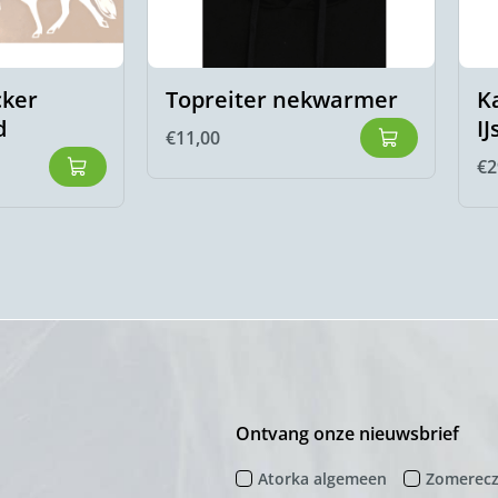
cker
Topreiter nekwarmer
K
d
I
€
11,00
€
2
Ontvang onze nieuwsbrief
Atorka algemeen
Zomerec