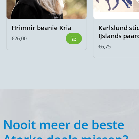
Hrimnir beanie Kria
Karlslund sti
IJslands paar
€
26,00
€
6,75
Nooit meer de beste