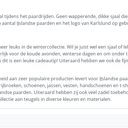
 tijdens het paardrijden. Geen wapperende, dikke sjaal die 
n aantal IJslandse paarden en het logo van Karlslund op ge
r leuks in de wintercollectie. Wil je juist wel een sjaal of 
erlijk voor de koude avonden, winterse dagen en om onder t
 dit is een leuke cadeautip! Uiteraard hebben we ook de fij
id aan zeer populaire producten levert voor IJslandse paa
r rijbroeken, schoenen, jassen, vesten, handschoenen en t-sh
slandse paarden. Uiteraard hebben zij ook veel zadel toebeho
ollectie aan teugels in diverse kleuren en materialen.