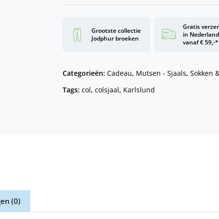
Gratis verze
Grootste collectie
in Nederlan
Jodphur broeken
vanaf € 59,-*
Categorieën:
Cadeau
,
Mutsen - Sjaals
,
Sokken 
Tags:
col
,
colsjaal
,
Karlslund
en (0)