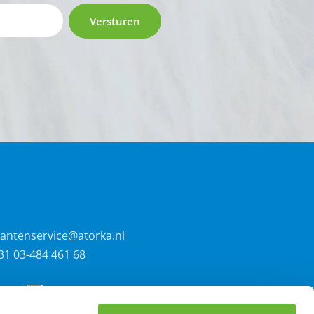
Versturen
lantenservice@atorka.nl
31 03-484 461 68