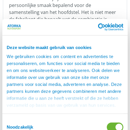
persoonlijke smaak bepalend voor de
samenstelling van het hoofdstel. Het is niet meer
de fabrikant die bepaalt wat de combinatie is.
Uniek is dat jij de samenstelling van het Karlslund
hoofdstel zelf kiest en hierin ook variatie kan
aanbrengen.
Deze website maakt gebruik van cookies
Karlslund
We gebruiken cookies om content en advertenties te
is een Deens merk wat een grote
Karlslund
personaliseren, om functies voor social media te bieden
verscheidenheid aan zeer populaire producten
en om ons websiteverkeer te analyseren. Ook delen we
levert voor IJslandse paarden. Zij hebben een
informatie over uw gebruik van onze site met onze
geweldige collectie rijkleding. Denk hierbij aan
partners voor social media, adverteren en analyse. Deze
jodhpur rijbroeken, schoenen, jassen, vesten,
partners kunnen deze gegevens combineren met andere
handschoenen en t-shirts. Daarnaast heeft dit
informatie die u aan ze heeft verstrekt of die ze hebben
merk ook fijne zadels, hoofdstellen en halsters
verzameld op basis van uw gebruik van hun services.
voor IJslandse paarden. Uiteraard hebben zij ook
veel zadel toebehoren zoals singels, beugels en
Toestemmingsselectie
beugelriemen. Bijzonder in de collectie is de grote
Noodzakelijk