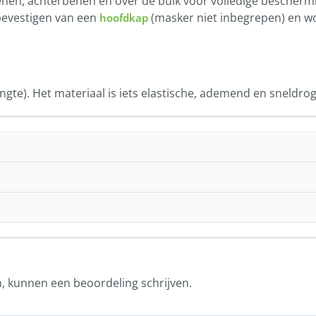
nen, achterbenen en over de buik voor volledige beschermi
bevestigen van een
(masker niet inbegrepen) en w
hoofdkap
ngte).
Het materiaal is iets elastische, ademend en sneldro
n, kunnen een beoordeling schrijven.