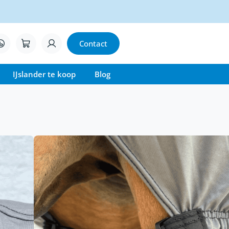
Contact
IJslander te koop
Blog
zeemdeken