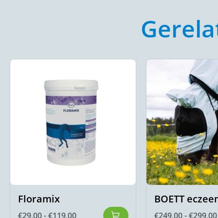
Gerela
Floramix
BOETT eczee
€
29,00
-
€
119,00
€
249,00
-
€
299,00