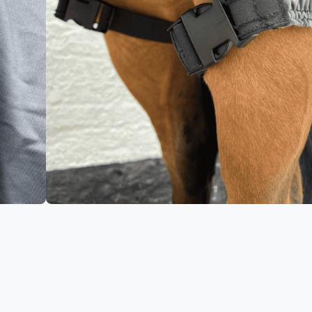
paarden
aat
gen aan winkelwagen
nding
Unieke kennis van
d
IJslandse paarden
.
ns
,
Nieuw
,
NIEUW Zomereczeem
,