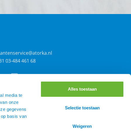
lantenservice@atorka.nl
31 03-484 461 68
Alles toestaan
al media te
 van onze
Selectie toestaan
deze gegevens
 op basis van
Weigeren