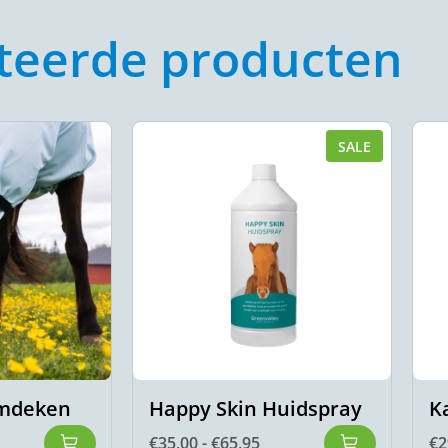
teerde producten
SALE
mdeken
Happy Skin Huidspray
K
€
35,00
-
€
65,95
€
2