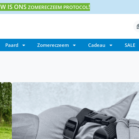
W IS ONS
!
ZOMERECZEEM PROTOCOL
Paard
Zomereczeem
Cadeau
SALE
Home
/ Karlslund Matti eczeemdeken
Karlslund Matti ec
€
89,95
Karlslund Matti eczeemdeken