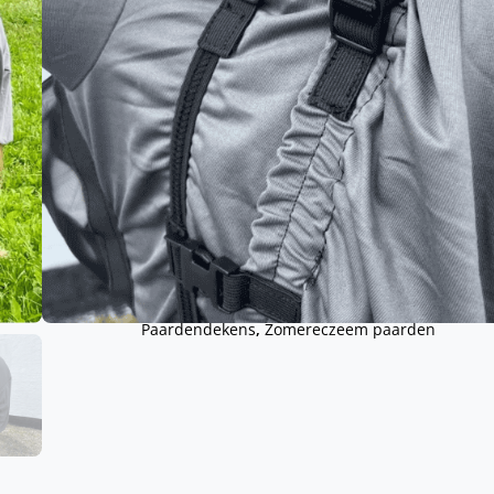
Zomereczeem deken voor IJslandse 
En voor paarden met vergelijkbare m
Toevoe
Gratis verze
Grootste collectie
in Nederlan
Jodphur broeken
vanaf € 59,-*
Categorieën:
Eczeemdeken paard
,
Eczeemdeke
Paardendekens
,
Zomereczeem paarden