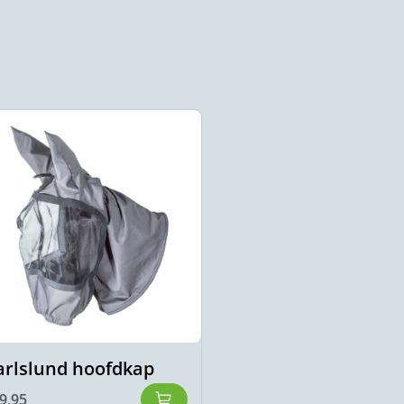
arlslund hoofdkap
9,95