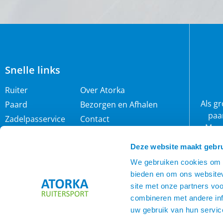
Snelle links
Ruiter
Over Atorka
Als g
Paard
Bezorgen en Afhalen
paa
Zadelpasservice
Contact
Maar
Zomereczeem
Merken
wij 
Deze website maakt gebru
IJslander
Cookie policy
rijb
Nieuwsbrief
Privacybeleid
We gebruiken cookies om c
bieden en om ons websitev
Voorwaarden
site met onze partners vo
combineren met andere inf
uw gebruik van hun servic