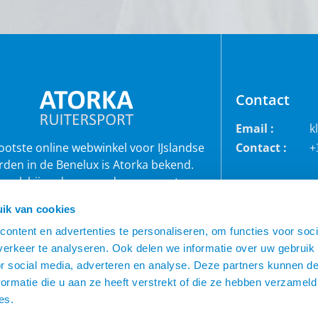
Contact
Email :
k
rootste online webwinkel voor IJslandse
Contact :
+
rden in de Benelux is Atorka bekend.
 ook bij andere paardenrassen staan
bekend voor de grote collectie jodhpur
ik van cookies
roeken, waterdichte ruiterjassen en zo
ontent en advertenties te personaliseren, om functies voor soci
veel meer!
erkeer te analyseren. Ook delen we informatie over uw gebruik
or social media, adverteren en analyse. Deze partners kunnen 
ormatie die u aan ze heeft verstrekt of die ze hebben verzameld
es.