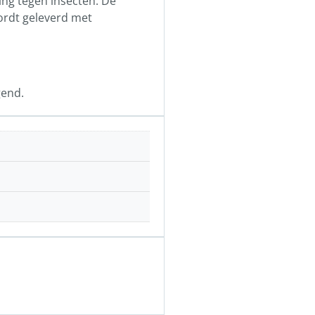
ng tegen insecten. De
ordt geleverd met
gend.