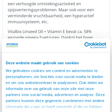
een verhoogde ontstekingsactiviteit en
spijsverteringsproblemen. Maar ook voor een
verminderde vruchtbaarheid, een hyperactief
immuunsysteem, etc.
Vitalbix Linseed Oil + Vitamin E bevat ca. 58%
gezonde omega-3 vetzuren. Dankzij het hoge
aandeel omega-3 vetzuren brengt de olie de
omega verhouding in het rantsoen in balans.
De omega-3 vetzuren en vitamine E hebben o.a.
Deze website maakt gebruik van cookies
een ontstekingsremmende werking. Dit heeft
bovendien een positief effect op de algehele
We gebruiken cookies om content en advertenties te
gezondheid.
personaliseren, om functies voor social media te bieden
en om ons websiteverkeer te analyseren. Ook delen we
De olie zorgt ervoor dat de natuurlijke vitamine E
informatie over uw gebruik van onze site met onze
optimaal door het lichaam wordt opgenomen.
partners voor social media, adverteren en analyse. Deze
partners kunnen deze gegevens combineren met andere
De vitamine E zorgt er daarbij ook voor dat de
informatie die u aan ze heeft verstrekt of die ze hebben
kwaliteit van de lijnzaadolie optimaal behouden