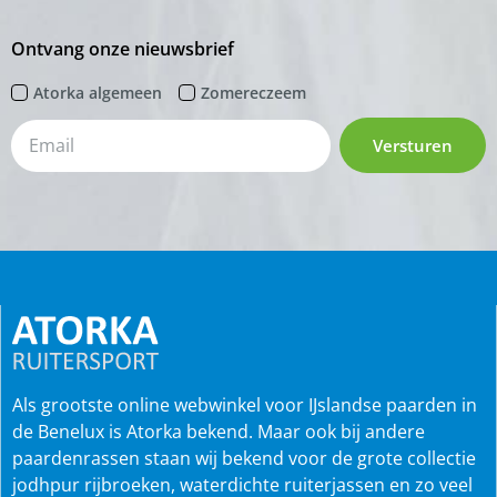
Ontvang onze nieuwsbrief
Atorka algemeen
Zomereczeem
Versturen
Als grootste online webwinkel voor IJslandse paarden in
de Benelux is Atorka bekend. Maar ook bij andere
paardenrassen staan wij bekend voor de grote collectie
jodhpur rijbroeken, waterdichte ruiterjassen en zo veel