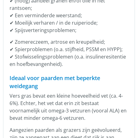
✔ (hoog) aandeel granen en/of olie in het
rantsoen;
✔ Een verminderde weerstand;
✔ Moeilijk verharen / in de ruiperiode;
✔ Spijsverteringsproblemen;
✔ Zomereczeem, artrose en kreupelheid;
✔ Spierproblemen (o.a. stijfheid, PSSM en HYPP);
✔ Stofwisselingsproblemen (o.a. insulineresitentie
en hoefbevangenheid).
Ideaal voor paarden met beperkte
weidegang
Vers gras bevat een kleine hoeveelheid vet (ca. 4-
6%). Echter, het vet dat erin zit bestaat
voornamelijk uit omega-3 vetzuren (vooral ALA) en
bevat minder omega-6 vetzuren.
Aangezien paarden als grazers zijn geëvolueerd,
zijn ze aangepast aan een dieet dat rijk is aan