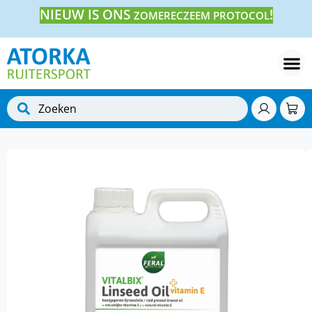
NIEUW IS ONS
!
ZOMERECZEEM PROTOCOL