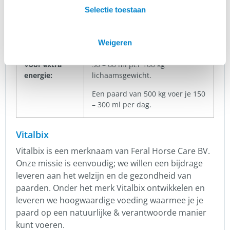
ondersteuning
lichaamsgewicht.
Selectie toestaan
van de
Een paard van 500 kg voer je 100
spieren:
ml per dag.
Weigeren
Voor extra
30 – 60 ml per 100 kg
energie:
lichaamsgewicht.
Een paard van 500 kg voer je 150
– 300 ml per dag.
Vitalbix
Vitalbix is een merknaam van Feral Horse Care BV.
Onze missie is eenvoudig; we willen een bijdrage
leveren aan het welzijn en de gezondheid van
paarden. Onder het merk Vitalbix ontwikkelen en
leveren we hoogwaardige voeding waarmee je je
paard op een natuurlijke & verantwoorde manier
kunt voeren.