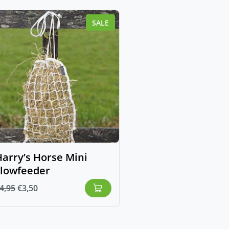
SALE
arry’s Horse Mini
slowfeeder
4,95
€
3,50