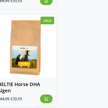
64,95
€
59,95
SALE
HELTIE Horse DHA
Algen
44,95
€
39,95