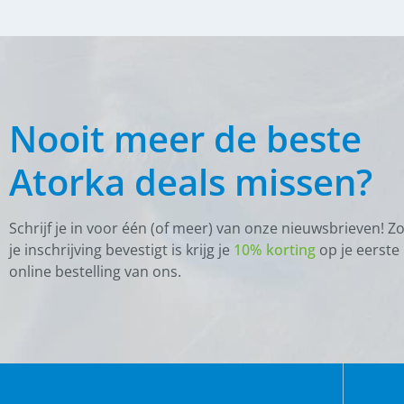
(
0
)
Slowfeeder en hooinet
(
0
)
Training
(
0
)
Vliegen, Dazen en Teken
(
0
)
Teken en Dazen
Nooit meer de beste
(
0
)
Vliegendeken
Atorka deals missen?
(
0
)
Vliegenmaskers
(
0
)
Vliegensprays
Schrijf je in voor één (of meer) van onze nieuwsbrieven! Z
(
0
)
Zadel toebehoren
je inschrijving bevestigt is krijg je
10% korting
op je eerste
online bestelling van ons.
Beugels en
(
0
)
Beugelriemen
(
0
)
Beugelriemen
(
0
)
Stijgbeugels