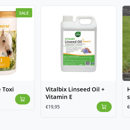
SALE
 Toxi
Vitalbix Linseed Oil +
H
Vitamin E
€
19,95
€