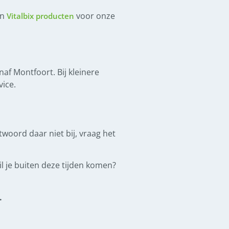
en
voor onze
Vitalbix producten
af Montfoort. Bij kleinere
ice.
ntwoord daar niet bij, vraag het
l je buiten deze tijden komen?
.