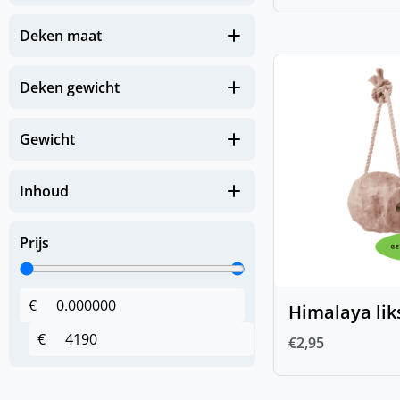
(
0
)
FIR-Tech Paard
Deken maat
(
0
)
Gezondheid
(
0
)
Deken gewicht
Apotheek paard
(
0
)
Hoeven en benen
Gewicht
(
0
)
Huid en Vacht
(
0
)
Immuunsysteem
Inhoud
(
0
)
Luchtwegen
Prijs
(
0
)
Spieren & Gewrichten
(
0
)
Spijsverteringsstelsel
€
Himalaya lik
(
0
)
Zomerkriebels
€
€
2,95
Hoofdstellen en
(
0
)
toebehoren