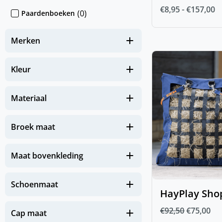
€
8,95
-
€
157,00
(
0
)
Paardenboeken
(
0
)
Sokken & Mutsen
Merken
(
0
)
Stickers
(
0
)
IJslander te koop
Kleur
(
0
)
Nieuw
Materiaal
(
0
)
NIEUW Hond
(
0
)
NIEUW Paard
Broek maat
(
0
)
NIEUW Zomereczeem
Maat bovenkleding
Zomerse must-haves voor je
(
0
)
paard
Schoenmaat
(
0
)
Paard
HayPlay Sho
€
92,50
€
75,00
(
0
)
Beenbescherming
Cap maat