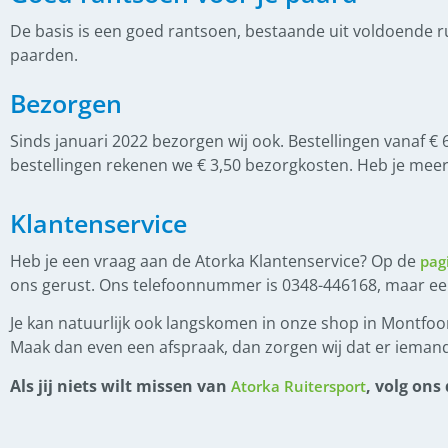
(
0
)
Eczeemdekens
De basis is een goed rantsoen, bestaande uit voldoende 
(
0
)
Fleecedekens
paarden.
(
0
)
Paardendeken toebehoren
Bezorgen
(
0
)
Regendekens
Sinds januari 2022 bezorgen wij ook. Bestellingen vanaf € 
(
0
)
Staldekens
bestellingen rekenen we € 3,50 bezorgkosten. Heb je mee
(
0
)
Vliegendekens
Klantenservice
(
0
)
Stal en Weide
Heb je een vraag aan de Atorka Klantenservice? Op de
pag
(
0
)
Graasmasker
ons gerust. Ons telefoonnummer is 0348-446168, maar e
(
0
)
Halsters
Je kan natuurlijk ook langskomen in onze shop in Montfoor
(
0
)
Maak dan even een afspraak, dan zorgen wij dat er iemand
Halstertouwen
(
0
)
Overige
Als jij niets wilt missen van
, volg ons
Atorka Ruitersport
(
0
)
Poetsen en toiletteren