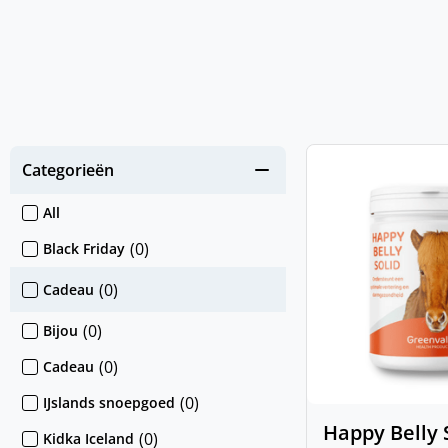
Categorieën
All
(
0
)
Black Friday
(
0
)
Cadeau
(
0
)
Bijou
(
0
)
Cadeau
(
0
)
IJslands snoepgoed
Happy Belly 
(
0
)
Kidka Iceland