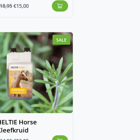
18,95
€
15,00
SALE
HELTIE Horse
leefkruid