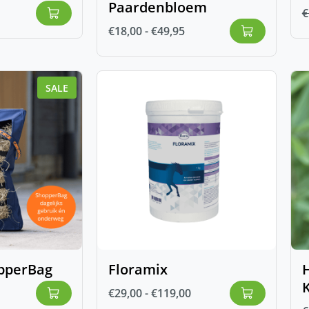
Paardenbloem
€
€
18,00
-
€
49,95
SALE
pperBag
Floramix
K
€
29,00
-
€
119,00