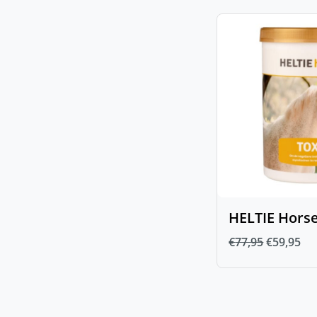
(
0
)
Anatomische hoofdstellen
(
0
)
Bitten
(
0
)
Bus- en D-trens
(
0
)
Dubbel gebroken bit
(
0
)
Enkel gebroken bit
(
0
)
Fager bitten
(
0
)
Overige bitten
(
0
)
Watertrens
(
0
)
IJslander Hoofdstellen
HELTIE Horse
€
77,95
€
59,95
(
0
)
StepByStep
(
0
)
Frontriemen
(
0
)
Gecombineerde neusriem