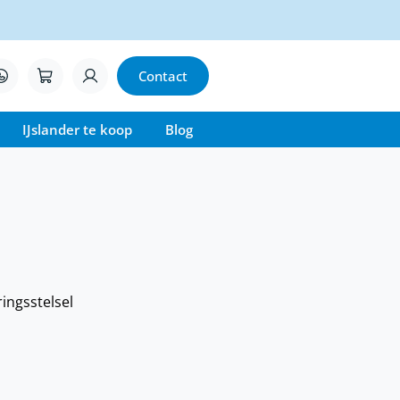
Contact
IJslander te koop
Blog
ringsstelsel