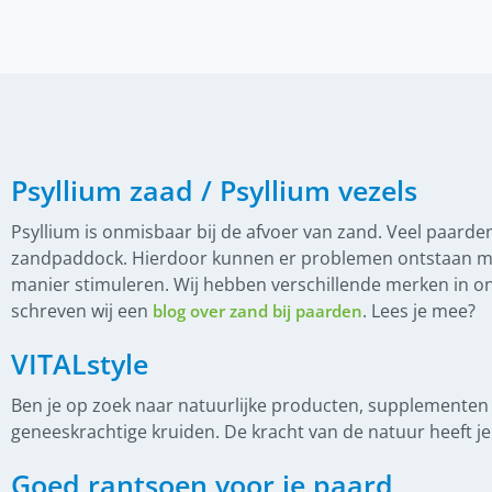
(
0
)
Hoge Neusriem
(
0
)
Kopstuk
(
0
)
Lage neusriem
(
0
)
Teugels
(
0
)
IJslander zadel
Psyllium zaad / Psyllium vezels
(
0
)
Boomloze zadels
Psyllium is onmisbaar bij de afvoer van zand. Veel paarden
(
0
)
zandpaddock. Hierdoor kunnen er problemen ontstaan met h
Gebruikte zadels
manier stimuleren. Wij hebben verschillende merken in o
(
0
)
Hans van Dijk zadelpasser
schreven wij een
. Lees je mee?
blog over zand bij paarden
(
0
)
Lederonderhoud
VITALstyle
(
0
)
Nieuwe zadels
Ben je op zoek naar natuurlijke producten, supplementen
(
0
)
Zadelpas consult
geneeskrachtige kruiden. De kracht van de natuur heeft j
(
0
)
Paardendekens
Goed rantsoen voor je paard