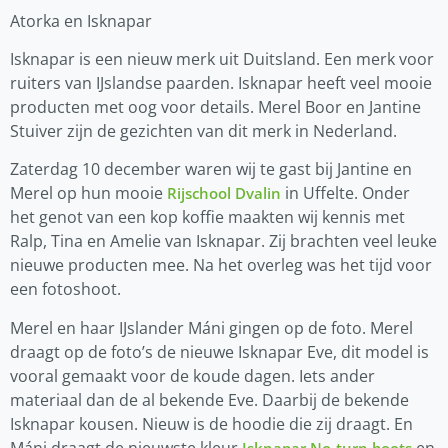
Atorka en Isknapar
Isknapar is een nieuw merk uit Duitsland. Een merk voor
ruiters van IJslandse paarden. Isknapar heeft veel mooie
producten met oog voor details. Merel Boor en Jantine
Stuiver zijn de gezichten van dit merk in Nederland.
Zaterdag 10 december waren wij te gast bij Jantine en
Merel op hun mooie
in Uffelte. Onder
Rijschool Dvalin
het genot van een kop koffie maakten wij kennis met
Ralp, Tina en Amelie van Isknapar. Zij brachten veel leuke
nieuwe producten mee. Na het overleg was het tijd voor
een fotoshoot.
Merel en haar IJslander Máni gingen op de foto. Merel
draagt op de foto’s de nieuwe Isknapar Eve, dit model is
vooral gemaakt voor de koude dagen. Iets ander
materiaal dan de al bekende Eve. Daarbij de bekende
Isknapar kousen. Nieuw is de hoodie die zij draagt. En
Máni draagt de nieuwste kleur
en
Isknapar No-turn boots