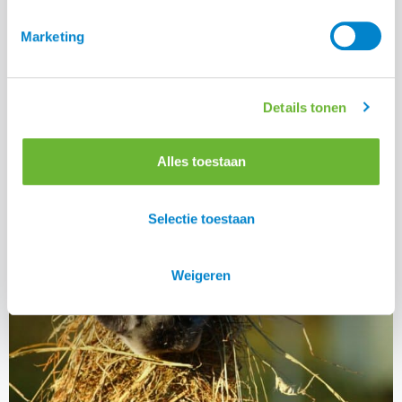
Marketing
Hoe bereid je een paard voor op het
eczeemseizoen
Details tonen
Lees alle blogs
Alles toestaan
Selectie toestaan
Weigeren