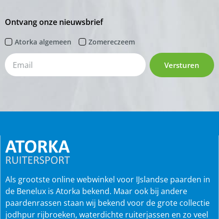
Ontvang onze nieuwsbrief
Atorka algemeen
Zomereczeem
Versturen
Als grootste online webwinkel voor IJslandse paarden in
de Benelux is Atorka bekend. Maar ook bij andere
paardenrassen staan wij bekend voor de grote collectie
jodhpur rijbroeken, waterdichte ruiterjassen en zo veel