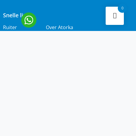
0
Snelle links
Ruiter
Over Atorka
Paard
Bezorgen en Afhalen
Zadelpasservice
Contact
Zomereczeem
Merken
IJslander
Cookie policy
Nieuwsbrief
Privacybeleid
Voorwaarden
Copyright © 2026 Alle rechten voorbehouden