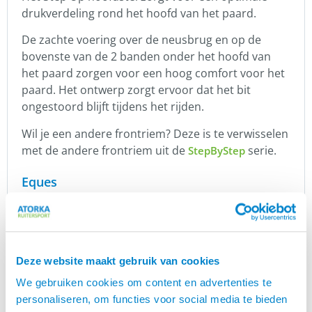
drukverdeling rond het hoofd van het paard.
De zachte voering over de neusbrug en op de
bovenste van de 2 banden onder het hoofd van
het paard zorgen voor een hoog comfort voor het
paard. Het ontwerp zorgt ervoor dat het bit
ongestoord blijft tijdens het rijden.
Wil je een andere frontriem? Deze is te verwisselen
met de andere frontriem uit de
serie.
StepByStep
Eques
is een prachtig Deens merk, speciaal voor
Eques
IJslanders. Rasmus Møller Jensen is begonnen met
zadels, maar inmiddels heeft Eques meer dan 300
unieke artikelen in het assortiment. Eques heeft
Deze website maakt gebruik van cookies
prachtige kwaliteit zadels, een mooie lijn
We gebruiken cookies om content en advertenties te
hoofdstellen en een geweldige kledingcollectie.
personaliseren, om functies voor social media te bieden