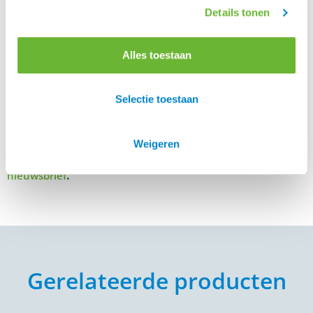
Ons telefoonnummer is 0348-446168, maar een
mailtje
Details tonen
sturen kan ook.
Je kan natuurlijk ook langskomen in onze shop in
Alles toestaan
Montfoort. Wij zijn op werkdagen open van 9.00 uur tot
14.00 uur. Wil je buiten deze tijden komen? Maak dan
even een afspraak, dan zorgen wij dat er iemand is om je
Selectie toestaan
te ontvangen.
Als jij niets wilt missen van
, volg
Atorka Ruitersport
Weigeren
ons dan op
of meld je aan voor de
Facebook
Atorka
.
nieuwsbrief
Gerelateerde producten