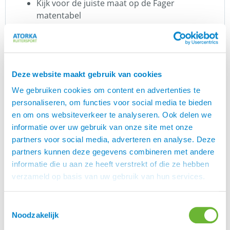
Kijk voor de juiste maat op de Fager
matentabel
Levering:
Wij leveren alle Fager bitten, ook in de maten
en modellen die niet vermeld in de webshop
Deze website maakt gebruik van cookies
staan.
We gebruiken cookies om content en advertenties te
Dus ben je op zoek naar een specifiek Fager
personaliseren, om functies voor social media te bieden
bit? Neem dan contact op met de
Atorka
en om ons websiteverkeer te analyseren. Ook delen we
.
klantenservice
informatie over uw gebruik van onze site met onze
LET OP: vanwege hygiënische redenen en
partners voor social media, adverteren en analyse. Deze
eventuele beschadigingen mogen bitten niet
partners kunnen deze gegevens combineren met andere
geruild worden (met uitzondering van een
informatie die u aan ze heeft verstrekt of die ze hebben
test-bit van Fager).
verzameld op basis van uw gebruik van hun services.
Bitten blogs
Wij hebben diverse blogs geschreven over bitten.
Toestemmingsselectie
Noodzakelijk
Interesse?