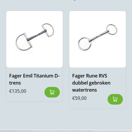
Fager Emil Titanium D-
Fager Rune RVS
trens
dubbel gebroken
watertrens
€
135,00
€
59,00