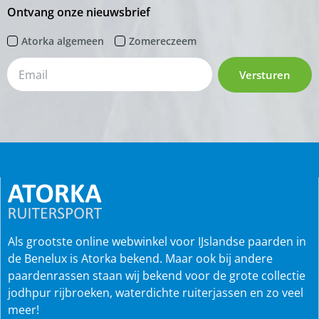
Ontvang onze nieuwsbrief
Atorka algemeen
Zomereczeem
Versturen
Als grootste online webwinkel voor IJslandse paarden in
de Benelux is Atorka bekend. Maar ook bij andere
paardenrassen staan wij bekend voor de grote collectie
jodhpur rijbroeken, waterdichte ruiterjassen en zo veel
meer!