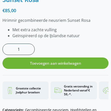
€
85,00
Hrimnir gecombineerde neusriem Sunset Rosa
Met extra zachte vulling
Geïnspireerd op de IJslandse natuur
Toevoegen aan winkelwagen
Gratis verzending in
Grootste collectie
Nederland vanaf €
Jodphur broeken
59,-*.
Categorieën:
Gecombineerde neusriem
,
Hoofdstellen en