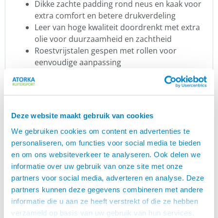
Dikke zachte padding rond neus en kaak voor
extra comfort en betere drukverdeling
Leer van hoge kwaliteit doordrenkt met extra
olie voor duurzaamheid en zachtheid
Roestvrijstalen gespen met rollen voor
eenvoudige aanpassing
Gespbeschermers om beknelling te
voorkomen
Hrimnir
Deze website maakt gebruik van cookies
is een familiebedrijf uit IJsland. Rúnar Þór
Hrimnir
We gebruiken cookies om content en advertenties te
Guðbrandsson en zijn vrouw Hulda Sóllilja
personaliseren, om functies voor social media te bieden
Aradóttir hebben het bedrijf in 2003 opgericht en
en om ons websiteverkeer te analyseren. Ook delen we
runnen het vanuit hun geboorteplaats
informatie over uw gebruik van onze site met onze
Mosfellsbær in Zuid-IJsland. H
rimnir staat voor
partners voor social media, adverteren en analyse. Deze
hoge kwaliteit. De producten zijn prachtig en
partners kunnen deze gegevens combineren met andere
hebben een uniek design.
informatie die u aan ze heeft verstrekt of die ze hebben
Het comfort en de functionaliteit voor jou en je
verzameld op basis van uw gebruik van hun services.
paard staat voorop bij Hrimnir.