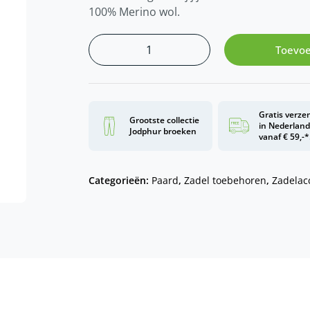
100% Merino wol.
Toevoe
Gratis verze
Grootste collectie
in Nederlan
Jodphur broeken
vanaf € 59,-*
Categorieën:
Paard
,
Zadel toebehoren
,
Zadelac