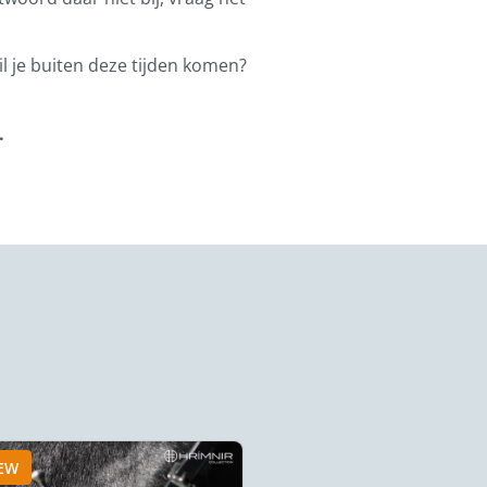
l je buiten deze tijden komen?
.
EW
NEW