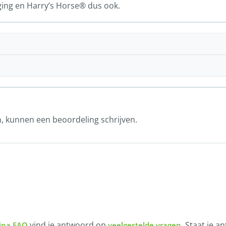
ing en Harry’s Horse® dus ook.
n, kunnen een beoordeling schrijven.
vind je antwoord op
. Staat je a
ina FAQ
veelgestelde vragen