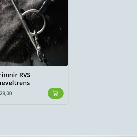
rimnir RVS
Hrimnir RVS bustr
neveltrens
14 mm
29,00
€
129,00