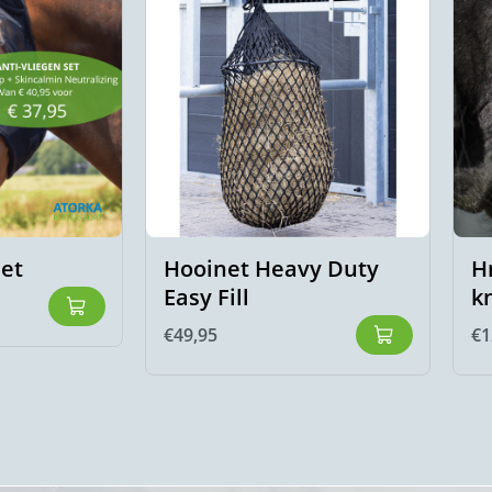
set
Hooinet Heavy Duty
H
Easy Fill
k
€
49,95
€
1