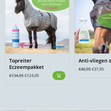
Topreiter
Anti-vliegen 
Eczeempakket
€
40,95
€
37,95
€
134,95
€
124,95