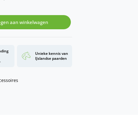
gen aan winkelwagen
nding
Unieke kennis van
d
IJslandse paarden
.
cessoires