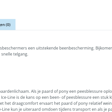
en (0)
eesbeschermers een uitstekende beenbescherming. Bijkomen
snelle telgang.
ardenlichaam. Als je paard of pony een peesblessure oploo
Ice-Line is de kans op een been- of peesblessure een stuk kl
 het draagcomfort ervaart het paard of pony relatief wein
Line kun je uiteraard omdoen tijdens transport en als je p