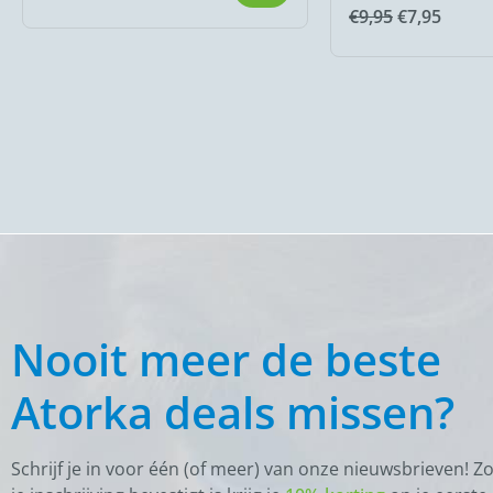
€
9,95
€
7,95
Nooit meer de beste
Atorka deals missen?
Schrijf je in voor één (of meer) van onze nieuwsbrieven! Z