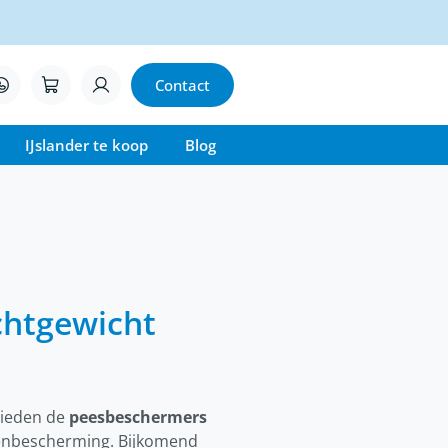
Contact
IJslander te koop
Blog
chtgewicht
bieden de
peesbeschermers
enbescherming. Bijkomend