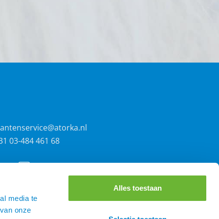
lantenservice@atorka.nl
31 03-484 461 68
Alles toestaan
al media te
 van onze