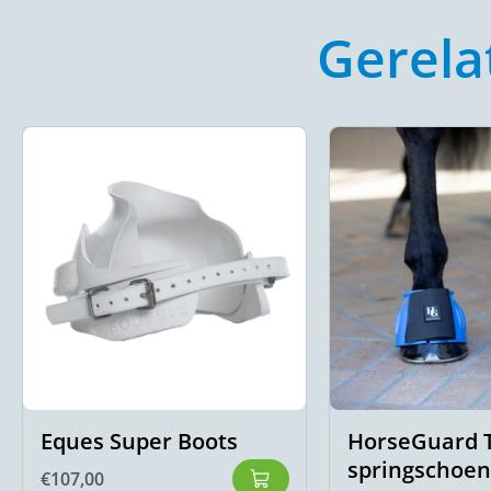
Gerela
Eques Super Boots
HorseGuard 
springschoe
€
107,00