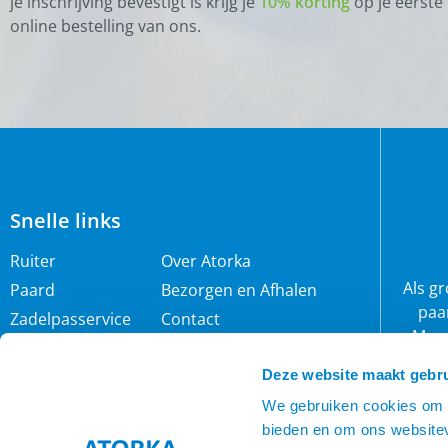
je inschrijving bevestigt is krijg je
10% korting
op je eerste
online bestelling van ons.
Snelle links
Ruiter
Over Atorka
Als g
Paard
Bezorgen en Afhalen
paa
Zadelpasservice
Contact
Maar
Zomereczeem
Merken
wij 
IJslander
Cookie policy
Deze website maakt gebru
rijb
Nieuwsbrief
Privacybeleid
We gebruiken cookies om c
bieden en om ons websitev
Voorwaarden