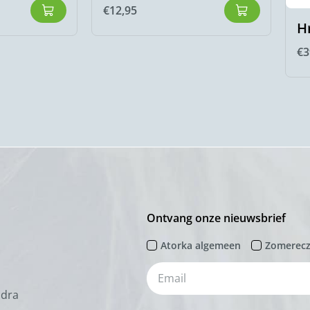
€
12,95
H
€
3
Ontvang onze nieuwsbrief
Atorka algemeen
Zomerec
odra