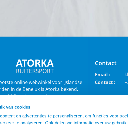
Contact
Email :
k
rootste online webwinkel voor IJslandse
Contact :
+
rden in de Benelux is Atorka bekend.
 ook bij andere paardenrassen staan
bekend voor de grote collectie jodhpur
ik van cookies
roeken, waterdichte ruiterjassen en zo
veel meer!
ontent en advertenties te personaliseren, om functies voor soci
erkeer te analyseren. Ook delen we informatie over uw gebruik