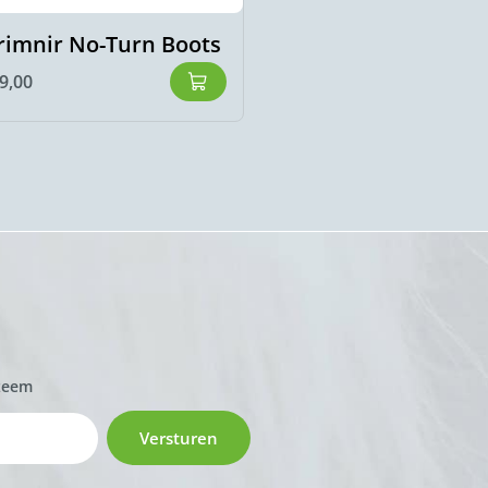
€
49,95
€
31,95
rimnir No-Turn Boots
9,00
zeem
Versturen