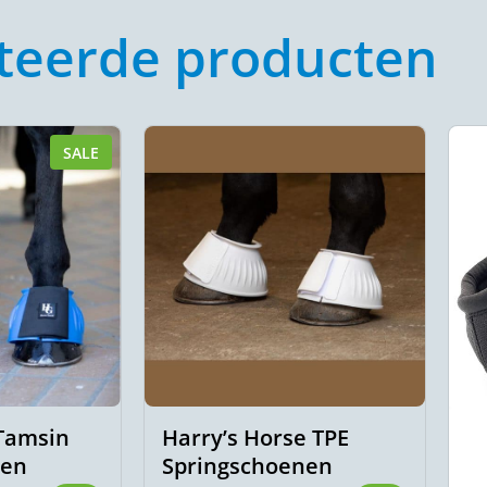
teerde producten
SALE
Tamsin
Harry’s Horse TPE
nen
Springschoenen