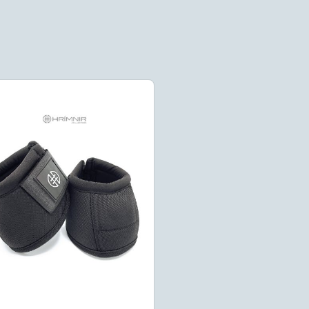
Stübben Gravity
springschoenen