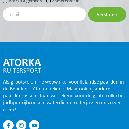
Atorka algemeen
Zomereczeem
Versturen
Als grootste online webwinkel voor IJslandse paarden in
de Benelux is Atorka bekend. Maar ook bij andere
paardenrassen staan wij bekend voor de grote collectie
jodhpur rijbroeken, waterdichte ruiterjassen en zo veel
meer!