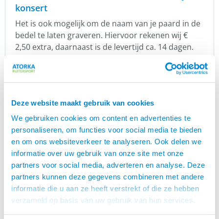
konsert
Het is ook mogelijk om de naam van je paard in de
bedel te laten graveren. Hiervoor rekenen wij €
2,50 extra, daarnaast is de levertijd ca. 14 dagen.
De naam kan maximaal 10 tekens lang zijn, anders
wordt het wel heel erg klein. Mocht je hier voor
belangstelling hebben, stuur dan een mailtje aan
klantenservice@atorka.nl
Deze website maakt gebruik van cookies
Cadeaus
We gebruiken cookies om content en advertenties te
personaliseren, om functies voor social media te bieden
Een cadeau voor paardenliefhebbers, waar ga je
en om ons websiteverkeer te analyseren. Ook delen we
dan zoeken? Is degene waar voor je zoekt een
informatie over uw gebruik van onze site met onze
liefhebber van IJslandse Paarden, dan zit je bij ons
partners voor social media, adverteren en analyse. Deze
goed. Wij hebben veel leuke cadeautjes
partners kunnen deze gegevens combineren met andere
gerelateerd aan het IJslandse Paard.
Bekijk alle hier
informatie die u aan ze heeft verstrekt of die ze hebben
En wij hebben een gratis
alle cadeautjes.
verzameld op basis van uw gebruik van hun services.
inpakservice! Geef bij het bestellen aan om wat
voor gelegenheid het gaat en wij pakken het