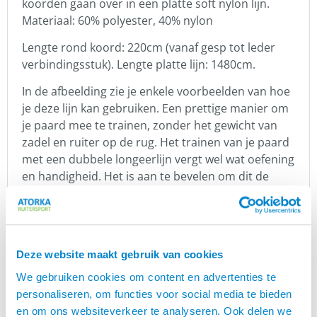
koorden gaan over in een platte soft nylon lijn.
Materiaal: 60% polyester, 40% nylon
Lengte rond koord: 220cm (vanaf gesp tot leder
verbindingsstuk). Lengte platte lijn: 1480cm.
In de afbeelding zie je enkele voorbeelden van hoe
je deze lijn kan gebruiken. Een prettige manier om
je paard mee te trainen, zonder het gewicht van
zadel en ruiter op de rug. Het trainen van je paard
met een dubbele longeerlijn vergt wel wat oefening
en handigheid. Het is aan te bevelen om dit de
eerste keren te doen met een ervaren iemand, of
volg bijvoorbeeld een leuke cursus. Voor alle
producten voor het trainen van je paard kun je
hier
klikken.
Deze website maakt gebruik van cookies
Tip: een leuk en leerzaam boek is
“Longeren met
We gebruiken cookies om content en advertenties te
.
takt” van Marielle den Hoed
personaliseren, om functies voor social media te bieden
en om ons websiteverkeer te analyseren. Ook delen we