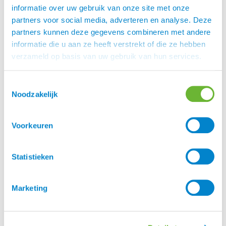
informatie over uw gebruik van onze site met onze
Fabrikant
partners voor social media, adverteren en analyse. Deze
partners kunnen deze gegevens combineren met andere
Harry's Horse
informatie die u aan ze heeft verstrekt of die ze hebben
verzameld op basis van uw gebruik van hun services.
Er zijn nog geen beoordelingen.
Toestemmingsselectie
Enkel ingelogde klanten die dit product gekocht
Noodzakelijk
hebben, kunnen een beoordeling schrijven.
Voorkeuren
Statistieken
Klantenservice
Marketing
Heb je een vraag aan de Atorka Klantenservice? Op
de
vind je antwoord op
.
pagina FAQ
veelgestelde vragen
Staat je antwoord daar niet bij, vraag het ons gerust.