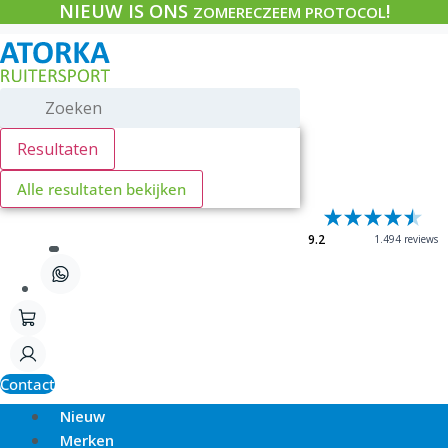
NIEUW IS ONS
!
Ga
ZOMERECZEEM PROTOCOL
naar
de
inhoud
Search
...
Resultaten
Alle resultaten bekijken
9.2
1.494 reviews
Contact
Nieuw
Merken