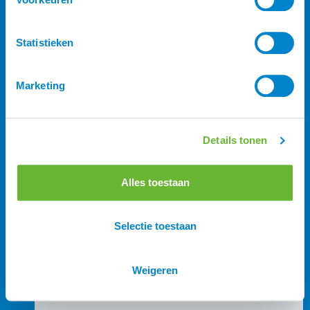
Statistieken
Marketing
IJslander Hoofdstellen
StepByStep
Anatomische hoofdstellen
Details tonen
Bitten
Teugels
Paardendekens
Alles toestaan
Selectie toestaan
Weigeren